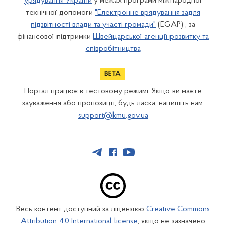
урядування України
у межах програми міжнародної
технічної допомоги
"Електронне врядування задля
підзвітності влади та участі громади"
(EGAP) , за
фінансової підтримки
Швейцарської агенції розвитку та
співробітництва
Портал працює в тестовому режимі. Якщо ви маєте
зауваження або пропозиції, будь ласка, напишіть нам:
support@kmu.gov.ua
Весь контент доступний за ліцензією
Creative Commons
Attribution 4.0 International license
, якщо не зазначено