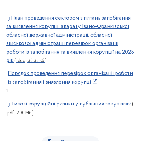
План проведення сектором з питань запобігання
та виявлення корупції апарату Івано-Франківської
обласної державної адміністрації, обласної
військової адміністрації перевірок організації
роботи із запобігання та виявлення корупції на 2023
рік
( .doc , 36.35 Кб )
Порядок проведення перевірок організації роботи
із запобігання і виявлення корупці
ї
Типові корупційні ризики у публічних закупівлях
(
.pdf , 2.00 Мб )