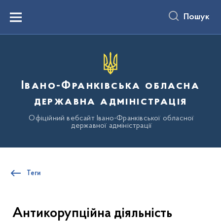
до
основного
Пошук
вмісту
Menu
Івано-Франківська обласна
державна адміністрація
Офіційний вебсайт Івано-Франківської обласної
державної адміністрації
Теги
Антикорупційна діяльність