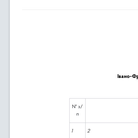
Івано-Ф
№ з/
п
1
2