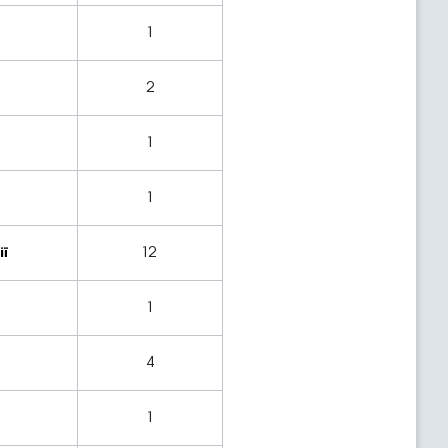
1
2
1
1
ї
12
1
4
1