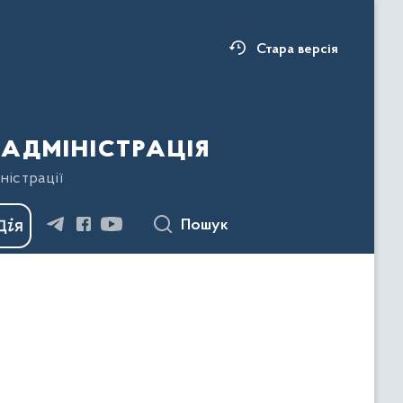
Стара версія
адміністрація
ністрації
Пошук