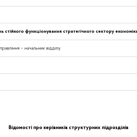
ань стійкого функціонування стратегічного сектору економік
равління – начальник відділу
Відомості про керівників структурних підрозділів