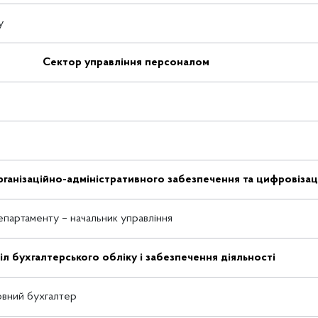
у
Сектор управління персоналом
рганізаційно-адміністративного забезпечення та цифровізаці
партаменту – начальник управління
іл бухгалтерського обліку і забезпечення діяльності
ловний бухгалтер