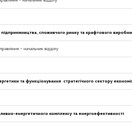
равління – начальник відділу
и підприємництва, споживчого ринку та крафтового виробн
равління – начальник відділу
ергетики та функціонування стратегічного сектору економі
аливно-енергетичного комплексу та енергоефективності