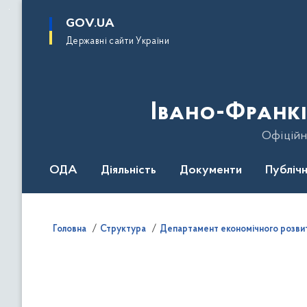
до
основного
GOV.UA
вмісту
Державні сайти України
Івано-Франкі
Офіційн
ОДА
Діяльність
Документи
Публічн
Головна
Структура
Департамент економічного розвит