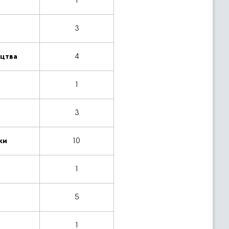
1
3
ицтва
4
1
3
ки
10
1
5
1