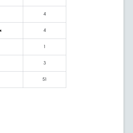
4
и
4
1
3
51