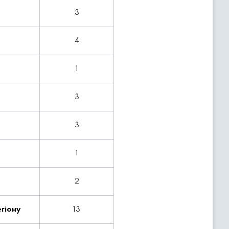
3
4
1
3
3
1
2
егіону
13