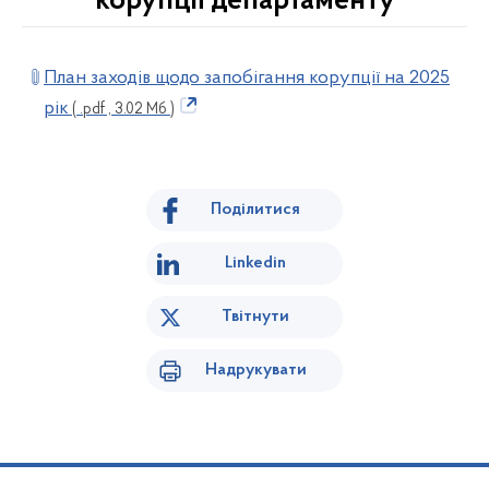
корупції департаменту
План заходів щодо запобігання корупції на 2025
рік
( .pdf , 3.02 Мб )
Поділитися
Linkedin
Твітнути
Надрукувати