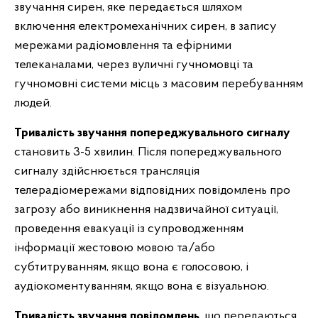
звучання сирен, яке передається шляхом
включення електромеханічних сирен, в запису
мережами радіомовлення та ефірними
телеканалами, через вуличні гучномовці та
гучномовні системи місць з масовим перебуванням
людей.
Тривалість звучання попереджувального сигналу
становить 3-5 хвилин. Після попереджувального
сигналу здійснюється трансляція
телерадіомережами відповідних повідомлень про
загрозу або виникнення надзвичайної ситуації,
проведення евакуації із супроводженням
інформації жестовою мовою та/або
субтитруванням, якщо вона є голосовою, і
аудіокоментуванням, якщо вона є візуальною.
Тривалість звучання повідомлень
, що передаються