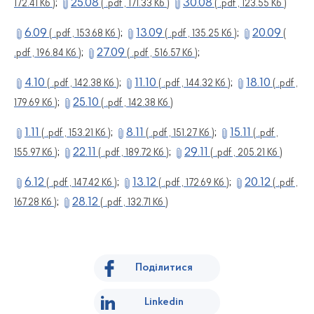
;
25.08
30.08
172.41 Кб )
( .pdf , 171.33 Кб )
( .pdf , 123.55 Кб )
6.09
;
13.09
;
20.09
( .pdf , 153.68 Кб )
( .pdf , 135.25 Кб )
(
;
27.09
;
.pdf , 196.84 Кб )
( .pdf , 516.57 Кб )
4.10
;
11.10
;
18.10
( .pdf , 142.38 Кб )
( .pdf , 144.32 Кб )
( .pdf ,
;
25.10
179.69 Кб )
( .pdf , 142.38 Кб )
1.11
;
8.11
;
15.11
( .pdf , 153.21 Кб )
( .pdf , 151.27 Кб )
( .pdf ,
;
22.11
;
29.11
155.97 Кб )
( .pdf , 189.72 Кб )
( .pdf , 205.21 Кб )
6.12
;
13.12
;
20.12
( .pdf , 147.42 Кб )
( .pdf , 172.69 Кб )
( .pdf ,
;
28.12
167.28 Кб )
( .pdf , 132.71 Кб )
Поділитися
Linkedin