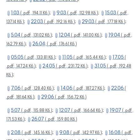
1.03
;
9.03
;
15.03
( .pdf , 194.11 Кб )
( .pdf , 112.98 Кб )
( .pdf ,
;
22.03
;
29.03
;
137.14 Кб )
( .pdf , 192.16 Кб )
( .pdf , 177.18 Кб )
5.04
;
12.04
;
19.04
( .pdf , 131.02 Кб )
( .pdf , 141.00 Кб )
( .pdf ,
;
26.04;
162.79 Кб )
( .pdf , 176.61 Кб )
05.05
;
11.05
;
17.05
( .pdf , 133.81 Кб )
( .pdf , 165.44 Кб )
(
;
24.05
;
31.05
.pdf , 147.24 Кб )
( .pdf , 231.72 Кб )
( .pdf , 192.48
;
Кб )
7.06
;
14.06
;
22.06
( .pdf , 128.40 Кб )
( .pdf , 187.27 Кб )
(
;
29.06
.pdf , 181.64 Кб )
( .pdf , 156.72 Кб )
5.07
;
12.07
;
19.07
( .pdf , 115.88 Кб )
( .pdf , 166.64 Кб )
( .pdf ,
;
26.07
171.53 Кб )
( .pdf , 159.80 Кб )
2.08
;
9.08
;
16.08
( .pdf , 145.16 Кб )
( .pdf , 142.97 Кб )
( .pdf ,