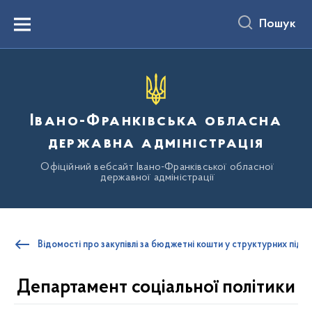
до
основного
Пошук
вмісту
Menu
Івано-Франківська обласна
державна адміністрація
Офіційний вебсайт Івано-Франківської обласної
державної адміністрації
Відомості про закупівлі за бюджетні кошти у структурних підр
Департамент соціальної політики