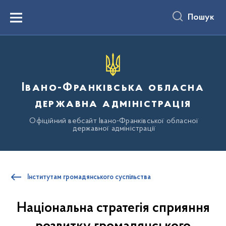
до
основного
Пошук
вмісту
Menu
Івано-Франківська обласна
державна адміністрація
Офіційний вебсайт Івано-Франківської обласної
державної адміністрації
Інститутам громадянського суспільства
Національна стратегія сприяння