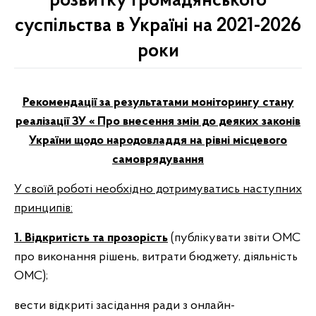
розвитку громадянського
суспільства в Україні на 2021-2026
роки
Рекомендації за результатами моніторингу стану
реалізації ЗУ « Про внесення змін до деяких законів
України щодо народовладдя на рівні місцевого
самоврядування
У своїй роботі необхідно дотримуватись наступних
принципів:
1. Відкритість та прозорість
(публікувати звіти ОМС
про виконання рішень, витрати бюджету, діяльність
ОМС);
вести відкриті засідання ради з онлайн-