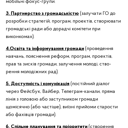
мобільні фокус-групи.
3. Партнерство з громадськістю
(залучати ГО до
розробки стратегій, програм, проектів, створювати
громадські ради або дорадчі комітети при
виконкомах).
4.Освіта та інформування громади
(проведення
навчань, пояснення реформ, програм, проектів,
прав та зисків громади, залучення молоді, ство-
рення молодіжних рад).
5. Доступність і комунікація
(постійний діалог
через Фейсбук, Вайбер, Телеграм-канали, пряма
лінія з головою або заступником громади
щомісячно (або частіше), виїзні прийоми старости
або фахівців громади).
6. Спільне планування та пріоритети
(створення