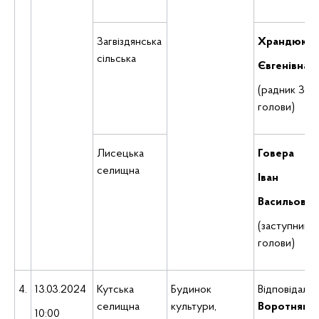
Загвіздянська
Храндюк
О
сільська
Євгенівна
(радник Загв
голови)
Лисецька
Говера
селищна
Іван
Васильович
(заступник 
голови)
4.
13.03.2024
Кутська
Будинок
Відповідаль
селищна
культури,
Воротняк
В
10:00