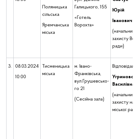
Поляницька
Галицького, 155
Юрій
сільська
«Готель
Іванович
Яремчанська
Ворохта»
(начальник в
міська
захисту Вор
ради)
3.
08.03.2024
Тисменицька
м. Івано-
Відповідаль
міська
Франківська,
10:00
Угриновськ
вул.Грушевсько-
Василівна
го 21
(начальник в
(Сесійна зала)
захисту нас
міської ради