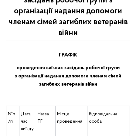
засідань робочої групи з
організації надання допомоги
членам сімей загиблих ветеранів
війни
ГРАФІК
проведення виїзних засідань
робочої групи
з
організації надання допомоги членам сімей
загиблих ветеранів війни
№п
Дата,
Назва
Місце
Відповідальна
/п
час
ТГ
проведення
особа
виїзду