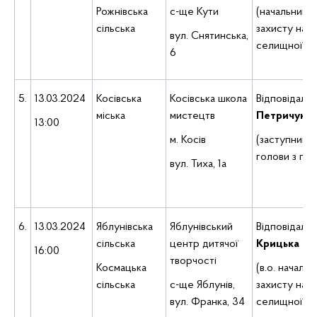
Рожнівська
с-ще Кути
(начальник в
сільська
захисту нас
вул. Снятинська,
селищної ра
6
5.
13.03.2024
Косівська
Косівська школа
Відповідаль
міська
мистецтв
Петричук
В
13:00
м. Косів
(заступник К
голови з гум
вул. Тиха, 1а
6.
13.03.2024
Яблунівська
Яблунівський
Відповідаль
сільська
центр дитячої
Крицька
Ма
16:00
творчості
Космацька
(в.о. началь
сільська
с-ще Яблунів,
захисту нас
вул. Франка, 34
селищної ра