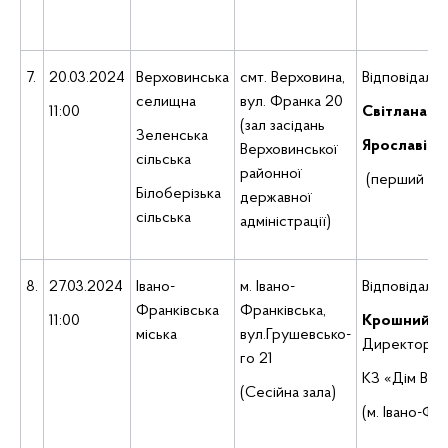
7.
20.03.2024
Верховинська
смт. Верховина,
Відповідаль
селищна
вул. Франка 20
11:00
Світлана
(зал засідань
Зеленська
Ярославівн
Верховинської
сільська
районної
(перший за
Білоберізька
державної
сільська
адміністрації)
8.
27.03.2024
Івано-
м. Івано-
Відповідаль
Франківська
Франківська,
11:00
Крошний
М
міська
вул.Грушевсько-
Директор
го 21
КЗ «Дім Вої
(Сесійна зала)
(м. Івано-Фр