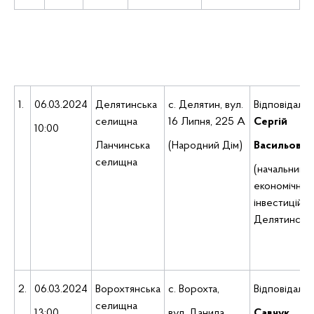
1.
06.03.2024
Делятинська
с. Делятин, вул.
Відповідаль
селищна
16 Липня, 225 А
Сергій
10:00
Ланчинська
(Народний Дім)
Васильови
селищна
(начальник в
економічного
інвестицій 
Делятинсько
2.
06.03.2024
Ворохтянська
с. Ворохта,
Відповідаль
селищна
13:00
вул. Данила
Савчук