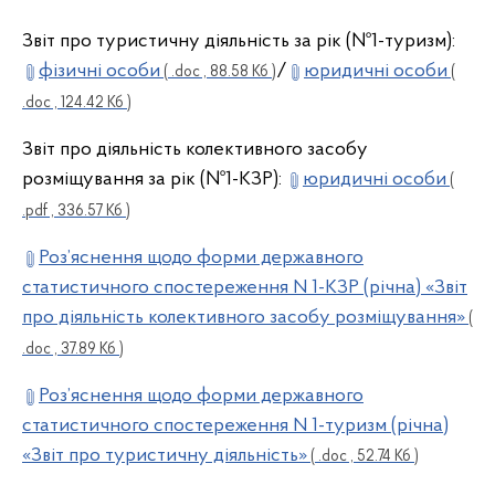
Звіт про туристичну діяльність за рік (№1-туризм):
фізичні особи
/
юридичні особи
( .doc , 88.58 Кб )
(
.doc , 124.42 Кб )
Звіт про діяльність колективного засобу
розміщування за рік (№1-КЗР):
юридичні особи
(
.pdf , 336.57 Кб )
Роз’яснення щодо форми державного
статистичного спостереження N 1-КЗР (річна) «Звіт
про діяльність колективного засобу розміщування»
(
.doc , 37.89 Кб )
Роз’яснення щодо форми державного
статистичного спостереження N 1-туризм (річна)
«Звіт про туристичну діяльність»
( .doc , 52.74 Кб )