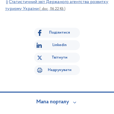
Статистичний звіт Держаного агентства розвитку
туризму України
( .doc , 116.22 Кб )
Поділитися
Linkedin
Твітнути
Надрукувати
Мапа порталу