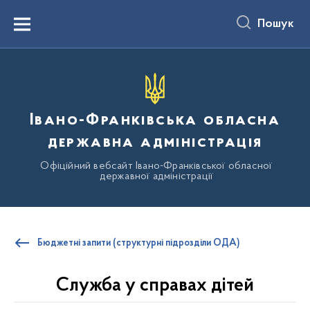
до
основного
Пошук
вмісту
Menu
Івано-Франківська обласна
державна адміністрація
Офіційний вебсайт Івано-Франківської обласної
державної адміністрації
Бюджетні запити (структурні підрозділи ОДА)
Служба у справах дітей