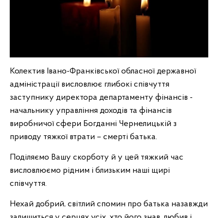
Колектив Івано-Франківської обласної державної
адміністрації висловлює глибокі співчуття
заступнику директора департаменту фінансів -
начальнику управління доходів та фінансів
виробничої сфери Богданні Чернелицькій з
приводу тяжкої втрати – смерті батька.
Поділяємо Вашу скорботу й у цей тяжкий час
висловлюємо рідним і близьким наші щирі
співчуття.
Нехай добрий, світлий спомин про батька назавжди
залишиться у серцях усіх, хто його знав, любив і