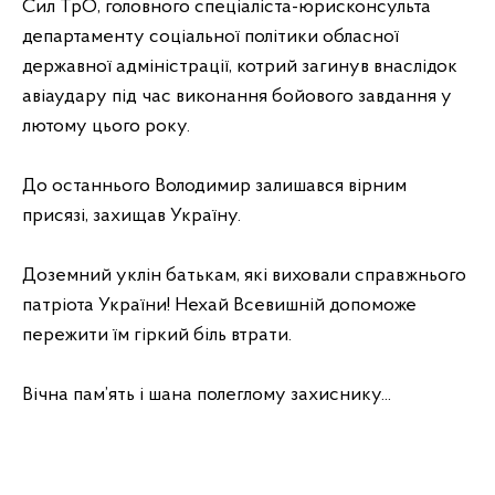
Сил ТрО, головного спеціаліста-юрисконсульта
департаменту соціальної політики обласної
державної адміністрації, котрий загинув внаслідок
авіаудару під час виконання бойового завдання у
лютому цього року.
До останнього Володимир залишався вірним
присязі, захищав Україну.
Доземний уклін батькам, які виховали справжнього
патріота України! Нехай Всевишній допоможе
пережити їм гіркий біль втрати.
Вічна пам’ять і шана полеглому захиснику...