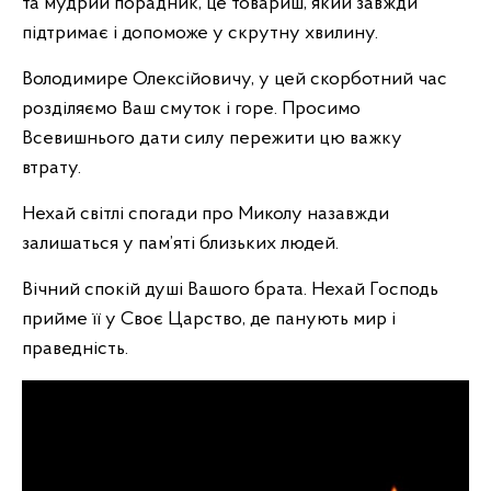
та мудрий порадник, це товариш, який завжди
підтримає і допоможе у скрутну хвилину.
Володимире Олексійовичу, у цей скорботний час
розділяємо Ваш смуток і горе. Просимо
Всевишнього дати силу пережити цю важку
втрату.
Нехай світлі спогади про Миколу назавжди
залишаться у пам’яті близьких людей.
Вічний спокій душі Вашого брата. Нехай Господь
прийме її у Своє Царство, де панують мир і
праведність.