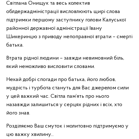
Світлана Онищук та весь колектив
облдержадміністрації висловлюють щирі слова
підтримки першому заступнику голови Калуської
районної державної адміністрації Івану
Шикеринцю з приводу непоправної втрати – смерті
батька.
Втрата рідної людини – завжди невимовний біль,
який неможливо висловити словами.
Нехай добрі спогади про батька, його любов,
мудрість і турбота стануть для Вас джерелом сили
у цей важкий час. Світла пам’ять про нього
назавжди залишиться у серцях рідних і всіх, хто
його знав.
Розділяємо Ваш смуток і молитовно підтримуємо у
цю важку хвилину...