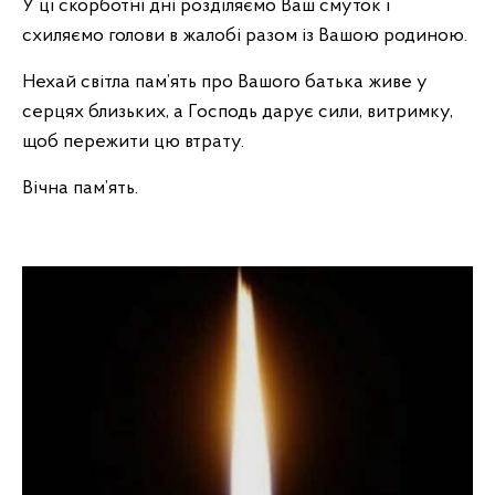
У ці скорботні дні розділяємо Ваш смуток і
схиляємо голови в жалобі разом із Вашою родиною.
Нехай світла пам’ять про Вашого батька живе у
серцях близьких, а Господь дарує сили, витримку,
щоб пережити цю втрату.
Вічна пам’ять.