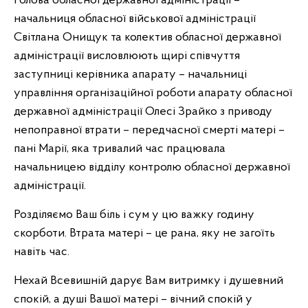
Голова обласної державної адміністрації –
начальниця обласної військової адміністрації
Світлана Онищук та колектив обласної державної
адміністрації висловлюють щирі співчуття
заступниці керівника апарату – начальниці
управління організаційної роботи апарату обласної
державної адміністрації Олесі Зрайко з приводу
непоправної втрати – передчасної смерті матері –
пані Марії, яка тривалий час працювала
начальницею відділу контролю обласної державної
адміністрації.
Розділяємо Ваш біль і сум у цю важку годину
скорботи. Втрата матері – це рана, яку не загоїть
навіть час.
Нехай Всевишній дарує Вам витримку і душевний
спокій, а душі Вашої матері – вічний спокій у