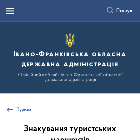
до
основного
Пошук
вмісту
Menu
Івано-Франківська обласна
державна адміністрація
Офіційний вебсайт Івано-Франківської обласної
державної адміністрації
Туризм
Знакування туристських