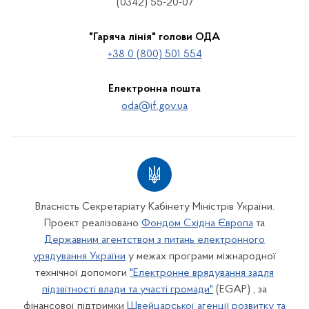
(0342) 55-20-07
"Гаряча лінія" голови ОДА
+38 0 (800) 501 554
Електронна пошта
oda@if.gov.ua
Власність Секретаріату Кабінету Міністрів України.
Проект реалізовано
Фондом Східна Європа
та
Державним агентством з питань електронного
урядування України
у межах програми міжнародної
технічної допомоги
"Електронне врядування задля
підзвітності влади та участі громади"
(EGAP) , за
фінансової підтримки
Швейцарської агенції розвитку та