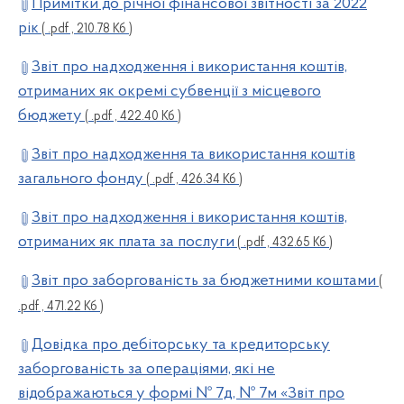
Примітки до річної фінансової звітності за 2022
рік
( .pdf , 210.78 Кб )
Звіт про надходження і використання коштів,
отриманих як окремі субвенції з місцевого
бюджету
( .pdf , 422.40 Кб )
Звіт про надходження та використання коштів
загального фонду
( .pdf , 426.34 Кб )
Звіт про надходження і використання коштів,
отриманих як плата за послуги
( .pdf , 432.65 Кб )
Звіт про заборгованість за бюджетними коштами
(
.pdf , 471.22 Кб )
Довідка про дебіторську та кредиторську
заборгованість за операціями, які не
відображаються у формі № 7д, № 7м «Звіт про