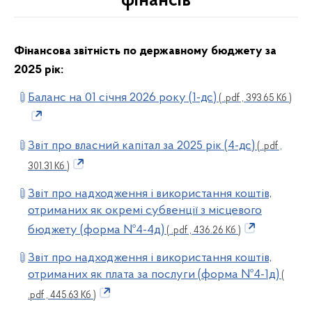
фінансів
Фінансова звітність по державному бюджету за
2025
рік:
Баланс на 01 січня 2026 року (1-дс)
( .pdf , 393.65 Кб )
Звіт про власний капітал за 2025 рік (4-дс)
( .pdf ,
301.31 Кб )
Звіт про надходження і використання коштів,
отриманих як окремі субвенції з місцевого
бюджету (форма №4-4д)
( .pdf , 436.26 Кб )
Звіт про надходження і використання коштів,
отриманих як плата за послуги (форма №4-1д)
(
.pdf , 445.63 Кб )