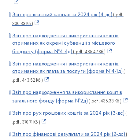
Звіт про власний капітал за 2024 рік (4-дс)
( .pdf ,
300.33 Кб )
Звіт про надходження і використання коштів,
отриманих як окремі субвенції з місцевого
бюджету (форма №4-4д)
( .pdf , 435.47 Кб )
Звіт про надходження і використання коштів,
отриманих як плата за послуги (форма №4-1д)
(
.pdf , 443.52 Кб )
Звіт про надходження та використання коштів
загального фонду (форма №2д)
( .pdf , 435.33 Кб )
Звіт про рух грошових коштів за 2024 рік (3-дс)
(
.pdf , 370.71 Кб )
Звіт про фінансові результати за 2024 рік (2-дс)
(