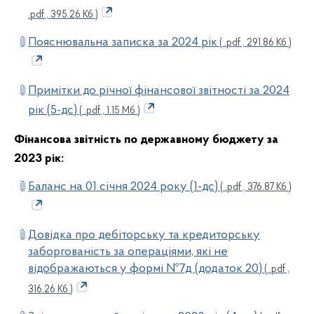
.pdf , 395.26 Кб )
Пояснювальна записка за 2024 рік
( .pdf , 291.86 Кб )
Примітки до річної фінансової звітності за 2024
рік (5-дс)
( .pdf , 1.15 Мб )
Фінансова звітність по державному бюджету за
2023
рік:
Баланс на 01 січня 2024 року (1-дс)
( .pdf , 376.87 Кб )
Довідка про дебіторську та кредиторську
заборгованість за операціями, які не
відображаються у формі №7д (додаток 20)
( .pdf ,
316.26 Кб )