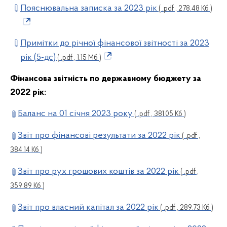
Пояснювальна записка за 2023 рік
( .pdf , 278.48 Кб )
Примітки до річної фінансової звітності за 2023
рік (5-дс)
( .pdf , 1.15 Мб )
Фінансова звітність по державному бюджету за
2022 рік:
Баланс на 01 січня 2023 року
( .pdf , 381.05 Кб )
Звіт про фінансові результати за 2022 рік
( .pdf ,
384.14 Кб )
Звіт про рух грошових коштів за 2022 рік
( .pdf ,
359.89 Кб )
Звіт про власний капітал за 2022 рік
( .pdf , 289.73 Кб )