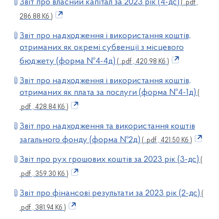
Звіт про власний капітал за 2023 рік (4-дс)
( .pdf ,
286.88 Кб )
Звіт про надходження і використання коштів,
отриманих як окремі субвенції з місцевого
бюджету (форма №4-4д)
( .pdf , 420.98 Кб )
Звіт про надходження і використання коштів,
отриманих як плата за послуги (форма №4-1д)
(
.pdf , 428.84 Кб )
Звіт про надходження та використання коштів
загального фонду (форма №2д)
( .pdf , 421.50 Кб )
Звіт про рух грошових коштів за 2023 рік (3-дс)
(
.pdf , 359.30 Кб )
Звіт про фінансові результати за 2023 рік (2-дс)
(
.pdf , 381.94 Кб )