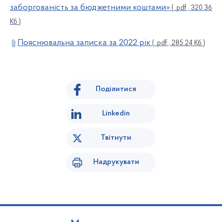
заборгованість за бюджетними коштами»
( .pdf , 320.36
Кб )
Пояснювальна записка за 2022 рік
( .pdf , 285.24 Кб )
Поділитися
Linkedin
Твітнути
Надрукувати