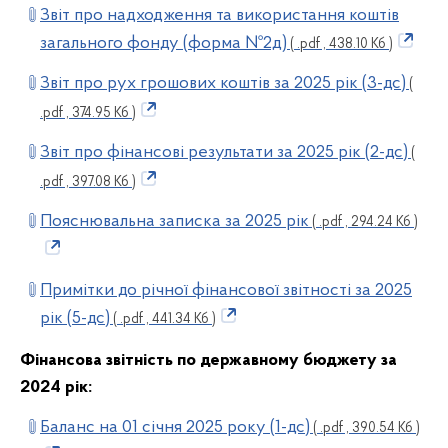
Звіт про надходження та використання коштів
загального фонду (форма №2д)
( .pdf , 438.10 Кб )
Звіт про рух грошових коштів за 2025 рік (3-дс)
(
.pdf , 374.95 Кб )
Звіт про фінансові результати за 2025 рік (2-дс)
(
.pdf , 397.08 Кб )
Пояснювальна записка за 2025 рік
( .pdf , 294.24 Кб )
Примітки до річної фінансової звітності за 2025
рік (5-дс)
( .pdf , 441.34 Кб )
Фінансова звітність по державному бюджету за
2024
рік:
Баланс на 01 січня 2025 року (1-дс)
( .pdf , 390.54 Кб )