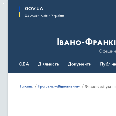
до
основного
GOV.UA
вмісту
Державні сайти України
Івано-Франкі
Офіційн
ОДА
Діяльність
Документи
Публічн
Головна
Програма «єВідновлення»
Фінальне звітуванн