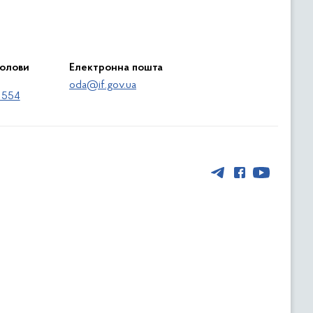
голови
Електронна пошта
oda@if.gov.ua
 554