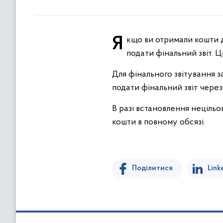
Якщо ви отримали кошти для ремонту пошкодженого житла після завершення ремонтних робіт необхідно
подати фінальний звіт. 
Для фінального звітування з
подати фінальний звіт через
В разі встановлення неціль
кошти в повному обсязі.
Поділитися
Link