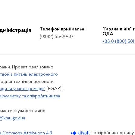
Телефон приймальні
"Гаряча лінія" 
дміністрація
ОДА
(0342) 55-20-07
+38 0 (800) 501
країни. Проект реалізовано
твом з питань електронного
одної технічної допомоги
ади та участі громади"
(EGAP) ,
 розвитку та співробітництва
 маєте зауваження або
@kmu.gov.ua
розробник порталу
e Commons Attribution 4.0