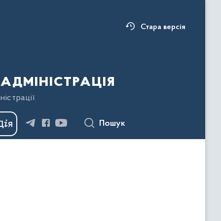
Стара версія
адміністрація
ністрації
Пошук