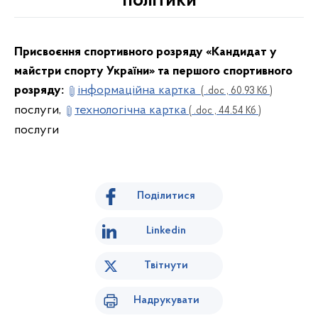
політики
Присвоєння спортивного розряду «Кандидат у
майстри спорту України» та першого спортивного
розряду:
інформаційна картка
( .doc , 60.93 Кб )
послуги,
технологічна картка
( .doc , 44.54 Кб )
послуги
Поділитися
Linkedin
Твітнути
Надрукувати