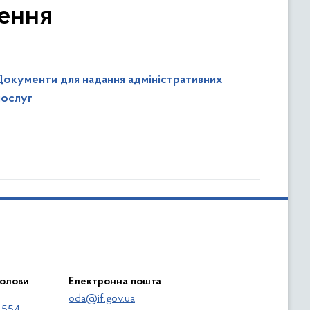
дення
Документи для надання адміністративних
послуг
голови
Електронна пошта
oda@if.gov.ua