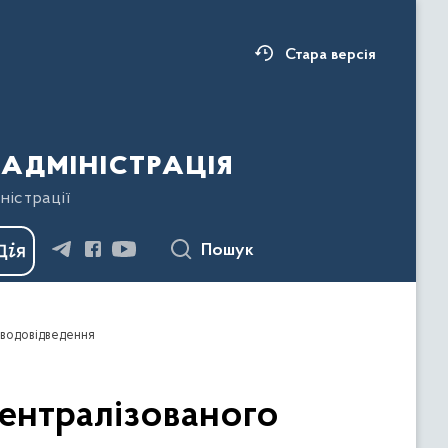
Стара версія
адміністрація
ністрації
Пошук
 водовідведення
централізованого