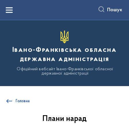
до
основного
Пошук
вмісту
Menu
Івано-Франківська обласна
державна адміністрація
Офіційний вебсайт Івано-Франківської обласної
державної адміністрації
Головна
Плани нарад