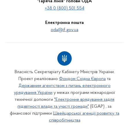
"Гаряча лінія" голови ОДА
+38 0 (800) 501 554
Електронна пошта
oda@if.gov.ua
Власність Секретаріату Кабінету Міністрів України.
Проект реалізовано
Фондом Східна Європа
та
Державним агентством з питань електронного
урядування України
у межах програми міжнародної
технічної допомоги
"Електронне врядування задля
підзвітності влади та участі громади"
(EGAP) , за
фінансової підтримки
Швейцарської агенції розвитку та
співробітництва