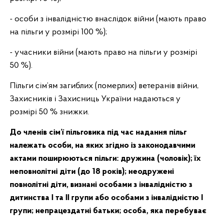
- особи з інвалідністю внаслідок війни (мають право
на пільги у розмірі 100 %);
- учасники війни (мають право на пільги у розмірі
50 %).
Пільги сім’ям загиблих (померлих) ветеранів війни,
Захисників і Захисниць України надаються у
розмірі 50 % знижки.
До членів сім’ї пільговика під час надання пільг
належать особи, на яких згідно із законодавчими
актами поширюються пільги: дружина (чоловік); їх
неповнолітні діти (до 18 років); неодружені
повнолітні діти, визнані особами з інвалідністю з
дитинства I та II групи або особами з інвалідністю I
групи; непрацездатні батьки; особа, яка перебуває