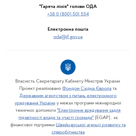
"Гаряча лінія" голови ОДА
+38 0 (800) 501 554
Електронна пошта
oda@if.gov.ua
Власність Секретаріату Кабінету Міністрів України.
Проект реалізовано
Фондом Східна Європа
та
Державним агентством з питань електронного
урядування України
у межах програми міжнародної
технічної допомоги
"Електронне врядування задля
підзвітності влади та участі громади"
(EGAP) , за
фінансової підтримки
Швейцарської агенції розвитку та
співробітництва