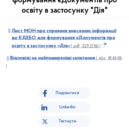
формування єДокументів про
освіту в застосунку "Дія"
Лист МОН про сприяння внесенню інформації
до ЄДЕБО для формування єДокументів про
освіту в застосунку «Дія»
( .pdf , 229.21 Кб )
Відповіді на найпоширеніші запитання
( .xlsx , 18.46 Кб
)
Поділитися
Linkedin
Твітнути