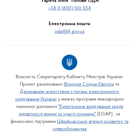
"Гаряча лінія" голови ОДА
+38 0 (800) 501 554
Електронна пошта
oda@if.gov.ua
Власність Секретаріату Кабінету Міністрів України.
Проект реалізовано
Фондом Східна Європа
та
Державним агентством з питань електронного
урядування України
у межах програми міжнародної
технічної допомоги
"Електронне врядування задля
підзвітності влади та участі громади"
(EGAP) , за
фінансової підтримки
Швейцарської агенції розвитку та
співробітництва