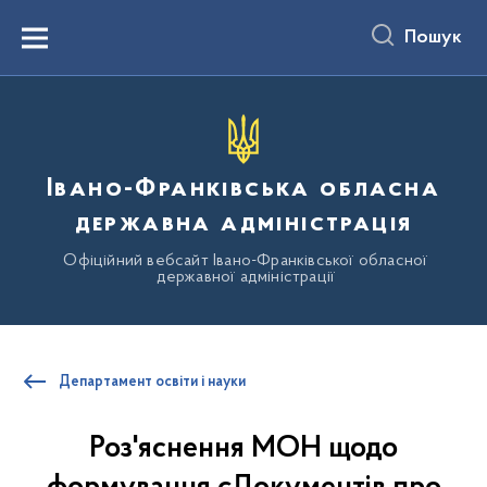
до
основного
Пошук
вмісту
Menu
Івано-Франківська обласна
державна адміністрація
Офіційний вебсайт Івано-Франківської обласної
державної адміністрації
Департамент освіти і науки
Роз'яснення МОН щодо