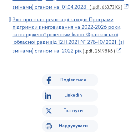
змінами) станом на 01.04.2023
( .pdf , 663.73 Кб )
Звіт про стан реалізації заходів Програми
підтримки книговидання на 2022-2026 роки,
затвердженої рішенням Івано-Франківської
обласної ради від 12.11.2021 № 278-10/2021 (зі
змінами) станом на 2022 рік
( .pdf , 261.98 Кб )
Поділитися
Linkedin
Твітнути
Надрукувати