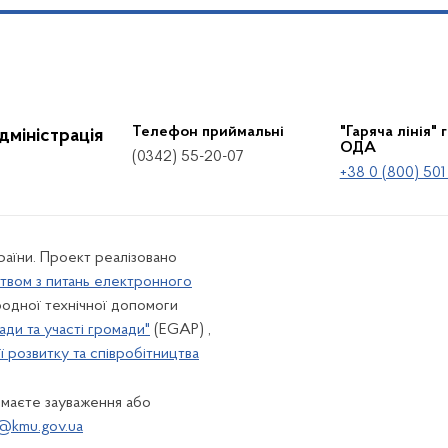
Телефон приймальні
"Гаряча лінія" 
дміністрація
ОДА
(0342) 55-20-07
+38 0 (800) 501
країни. Проект реалізовано
твом з питань електронного
одної технічної допомоги
ади та участі громади"
(EGAP) ,
 розвитку та співробітництва
 маєте зауваження або
@kmu.gov.ua