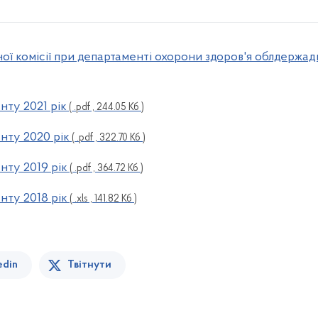
ої комісії при департаменті охорони здоров'я облдержадмі
нту 2021 рік
( .pdf , 244.05 Кб )
нту 2020 рік
( .pdf , 322.70 Кб )
нту 2019 рік
( .pdf , 364.72 Кб )
нту 2018 рік
( .xls , 141.82 Кб )
edin
Твітнути