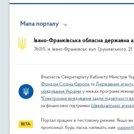
Мапа порталу
Івано-Франківська обласна державна а
76015, м. Івано-Франківськ, вул. Грушевського, 21
Власність Секретаріату Кабінету Міністрів У
Фондом Східна Європа
та
Державним агентс
урядування України
у межах програми міжнар
"Електронне врядування задля підзвітності вл
за фінансової підтримки
Швейцарської агенції
Портал працює в тестовому режимі. Якщо ви
пропозиції, будь ласка, напишіть нам:
support