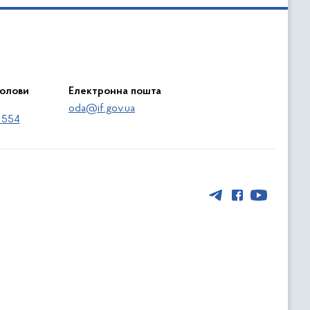
голови
Електронна пошта
oda@if.gov.ua
 554