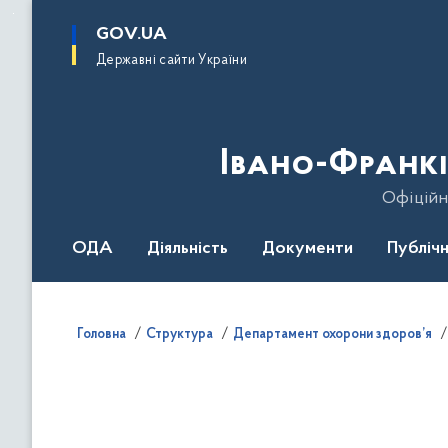
до
основного
GOV.UA
вмісту
Державні сайти України
Івано-Франкі
Офіційн
ОДА
Діяльність
Документи
Публічн
Головна
Структура
Департамент охорони здоров’я