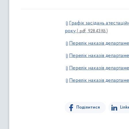
Графік засідань атестаційн
року
( .pdf , 928.43 Кб )
Перелік наказів департаме
Перелік наказів департаме
Перелік наказів департаме
Перелік наказів департаме
Поділитися
Link