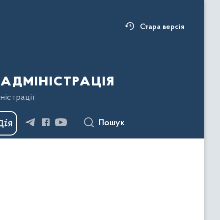
Стара версія
адміністрація
ністрації
Пошук