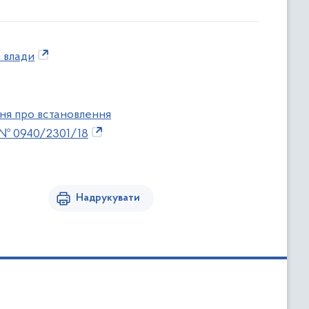
 влади
ння про встановлення
ві № 0940/2301/18
Надрукувати