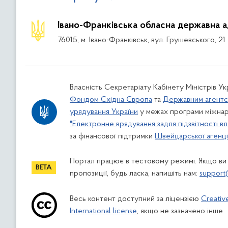
Івано-Франківська обласна державна а
76015, м. Івано-Франківськ, вул. Грушевського, 21
Власність Секретаріату Кабінету Міністрів У
Фондом Східна Європа
та
Державним агентс
урядування України
у межах програми міжнар
"Електронне врядування задля підзвітності вл
за фінансової підтримки
Швейцарської агенції
Портал працює в тестовому режимі. Якщо ви
пропозиції, будь ласка, напишіть нам:
support
Весь контент доступний за ліцензією
Creativ
International license
, якщо не зазначено інше