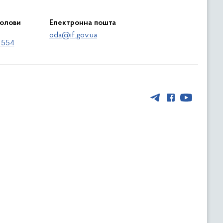
голови
Електронна пошта
oda@if.gov.ua
 554