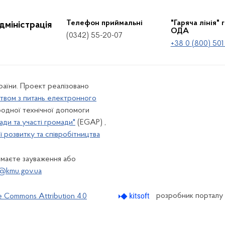
Телефон приймальні
"Гаряча лінія" 
дміністрація
ОДА
(0342) 55-20-07
+38 0 (800) 501
країни. Проект реалізовано
твом з питань електронного
одної технічної допомоги
ади та участі громади"
(EGAP) ,
 розвитку та співробітництва
 маєте зауваження або
@kmu.gov.ua
розробник порталу
e Commons Attribution 4.0