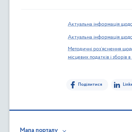
Актуальна інформація щодо
Актуальна інформація щодо
Методичні роз’яснення щод
місцевих податків і зборів 
Поділитися
Link
Мапа порталу