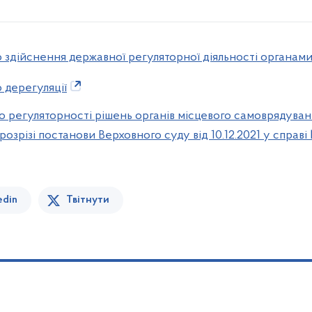
 здійснення державної регуляторної діяльності органами
 дерегуляції
о регуляторності рішень органів місцевого самоврядува
в розрізі постанови Верховного суду від 10.12.2021 у спра
edin
Твітнути