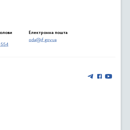
голови
Електронна пошта
oda@if.gov.ua
 554