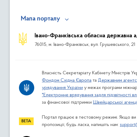
Мапа порталу
Івано-Франківська обласна державна а
76015, м. Івано-Франківськ, вул. Грушевського, 21
Власність Секретаріату Кабінету Міністрів У
Фондом Східна Європа
та
Державним агентс
урядування України
у межах програми міжнар
"Електронне врядування задля підзвітності вл
за фінансової підтримки
Швейцарської агенції
Портал працює в тестовому режимі. Якщо ви
пропозиції, будь ласка, напишіть нам:
support