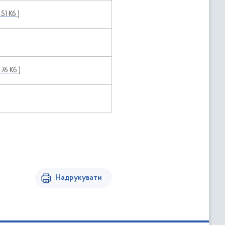
.51 Кб )
.76 Кб )
Надрукувати