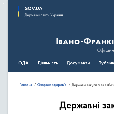
до
основного
GOV.UA
вмісту
Державні сайти України
Івано-Франкі
Офіційн
ОДА
Діяльність
Документи
Публічн
Головна
Охорона здоров’я
Державні закупівлі та заб
Державні за