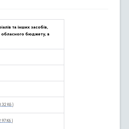
алів та інших засобів,
в обласного бюджету, в
3.32 Кб )
2.97 Кб )