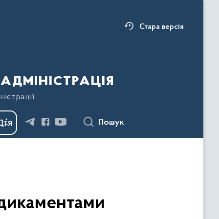
Стара версія
адміністрація
ністрації
Пошук
едикаментами