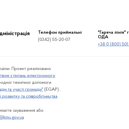
Телефон приймальні
"Гаряча лінія" 
дміністрація
ОДА
(0342) 55-20-07
+38 0 (800) 501
країни. Проект реалізовано
твом з питань електронного
одної технічної допомоги
ади та участі громади"
(EGAP) ,
 розвитку та співробітництва
 маєте зауваження або
@kmu.gov.ua