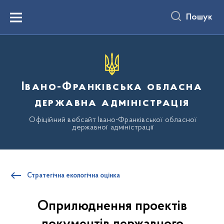
до
основного
Пошук
вмісту
Menu
Івано-Франківська обласна
державна адміністрація
Офіційний вебсайт Івано-Франківської обласної
державної адміністрації
Стратегічна екологічна оцінка
Оприлюднення проектів