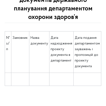
документів державного
планування департаментом
охорони здоров’я
№
Замовник
Назва
Дата
Дата подання
з/
документу
надходження
департаментом
п
проекту
зауважень і
документа в
пропозицій до
департамент
проекту
документа