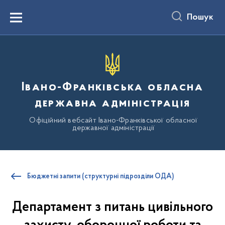
до
основного
Пошук
вмісту
Menu
Івано-Франківська обласна
державна адміністрація
Офіційний вебсайт Івано-Франківської обласної
державної адміністрації
Бюджетні запити (структурні підрозділи ОДА)
Департамент з питань цивільного