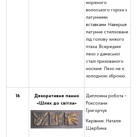
мореного
волоського горіха з
латунними
вставками. Навершя
латунне стилізоване
під голову хижого
птаха. Всередині
лезо з дамаської
сталі прихованого
носіння. Лезо не є
холодною зброєю.
16
Декоративне панно
Дипломна робота –
«Шлях до світла»
Роксолани
Григорчук
Керівник: Наталія
Щербина