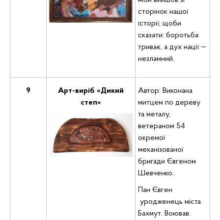
ніби вийшов зі
сторінок нашої
історії, щоби
сказати: боротьба
триває, а дух нації —
незламний.
9
Арт-виріб «Дикий
Автор: Виконана
степ»
митцем по дереву
та металу,
ветераном 54
окремої
механізованої
бригади Євгеном
Шевченко.
Пан Євген
уродженець міста
Бахмут. Воював.