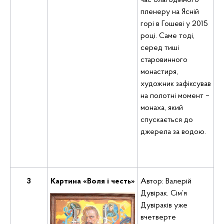
час благодійного
пленеру на Ясній
горі в Гошеві у 2015
році. Саме тоді,
серед тиші
старовинного
монастиря,
художник зафіксував
на полотні момент –
монаха, який
спускається до
джерела за водою.
3
Картина «
Воля і честь
»
Автор: Валерій
Дувірак. Сім’я
Дувіраків уже
вчетверте