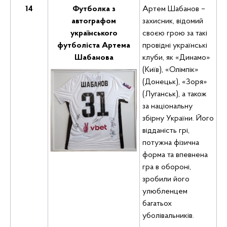
14
Футболка з
Артем Шабанов –
автографом
захисник, відомий
українського
своєю грою за такі
футболіста Артема
провідні українські
Шабанова
клуби, як «Динамо»
(Київ), «Олімпік»
(Донецьк), «Зоря»
(Луганськ), а також
за національну
збірну України. Його
відданість грі,
потужна фізична
форма та впевнена
гра в обороні,
зробили його
улюбленцем
багатьох
уболівальників.