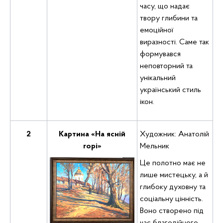
часу, що надає
твору глибини та
емоційної
виразності. Саме так
формувався
неповторний та
унікальний
український стиль
ікон.
2
Картина «На ясній
Художник: Анатолій
горі»
Мельник
Це полотно має не
лише мистецьку, а й
глибоку духовну та
соціальну цінність.
Воно створено під