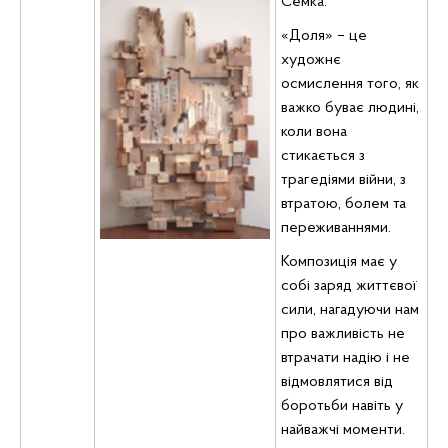
Семка.
«Доля» – це
художнє
осмислення того, як
важко буває людині,
коли вона
стикається з
трагедіями війни, з
втратою, болем та
переживаннями.
Композиція має у
собі заряд життєвої
сили, нагадуючи нам
про важливість не
втрачати надію і не
відмовлятися від
боротьби навіть у
найважчі моменти.