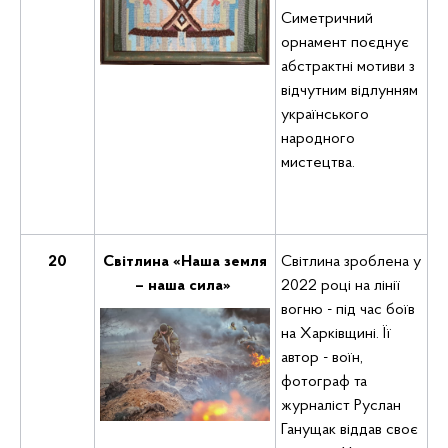
Симетричний
орнамент поєднує
абстрактні мотиви з
відчутним відлунням
українського
народного
мистецтва.
20
Світлина «Наша земля
Світлина зроблена у
– наша сила»
2022 році на лінії
вогню - під час боїв
на Харківщині. Її
автор - воїн,
фотограф та
журналіст Руслан
Ганущак віддав своє