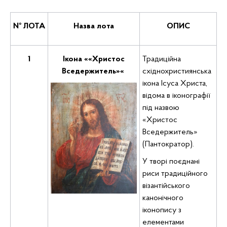
№
ЛОТА
Назва лота
ОПИС
1
Ікона ««Христос
Традиційна
Вседержитель»«
східнохристиянська
ікона Ісуса Христа,
відома в іконографії
під назвою
«Христос
Вседержитель»
(Пантократор).
У творі поєднані
риси традиційного
візантійського
канонічного
іконопису з
елементами