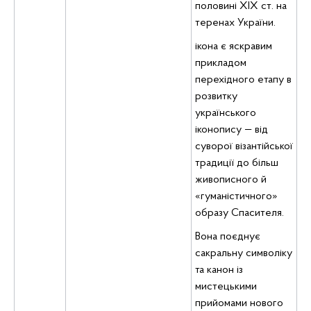
половині XIX ст. на
теренах України.
ікона є яскравим
прикладом
перехідного етапу в
розвитку
українського
іконопису — від
суворої візантійської
традиції до більш
живописного й
«гуманістичного»
образу Спасителя.
Вона поєднує
сакральну символіку
та канон із
мистецькими
прийомами нового