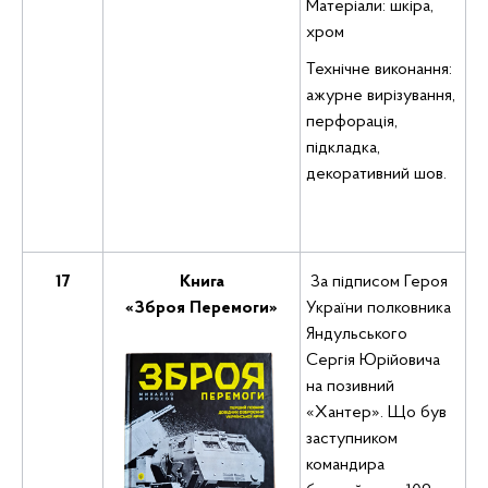
Матеріали: шкіра,
хром
Технічне виконання:
ажурне вирізування,
перфорація,
підкладка,
декоративний шов.
17
Книга
За підписом Героя
«Зброя Перемоги»
України полковника
Яндульського
Сергія Юрійовича
на позивний
«Хантер». Що був
заступником
командира