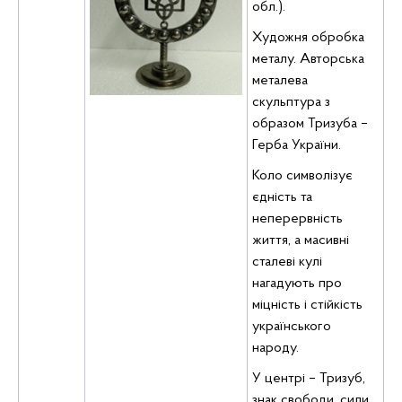
обл.).
Художня обробка
металу. Авторська
металева
скульптура з
образом Тризуба –
Герба України.
Коло символізує
єдність та
неперервність
життя, а масивні
сталеві кулі
нагадують про
міцність і стійкість
українського
народу.
У центрі – Тризуб,
знак свободи, сили