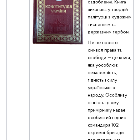
оздобленні. Книга
виконана у твердій
палітурці з художнім
тисненням та
державним гербом.
Це не просто
символ права та
свободи — це книга,
яка уособлює
незалежність,
гідність і силу
українського
народу. Особливу
цінність цьому
примірнику надає
особистий підпис
командира 102
окремої бригади