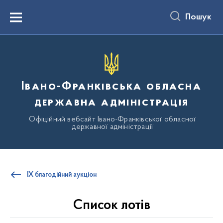
до
основного
Пошук
вмісту
Menu
Івано-Франківська обласна
державна адміністрація
Офіційний вебсайт Івано-Франківської обласної
державної адміністрації
IX благодійний аукціон
Список лотів