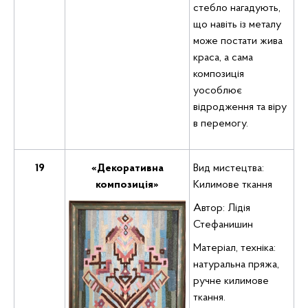
стебло нагадують,
що навіть із металу
може постати жива
краса, а сама
композиція
уособлює
відродження та віру
в перемогу.
19
«Декоративна
Вид мистецтва:
композиція»
Килимове ткання
Автор: Лідія
Стефанишин
Матеріал, техніка:
натуральна пряжа,
ручне килимове
ткання.