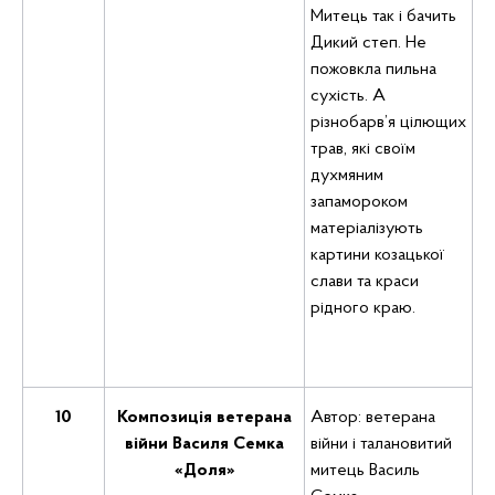
Митець так і бачить
Дикий степ. Не
пожовкла пильна
сухість. А
різнобарв’я цілющих
трав, які своїм
духмяним
запамороком
матеріалізують
картини козацької
слави та краси
рідного краю.
10
Композиція ветерана
Автор: ветерана
війни Василя Семка
війни і талановитий
«Доля»
митець Василь