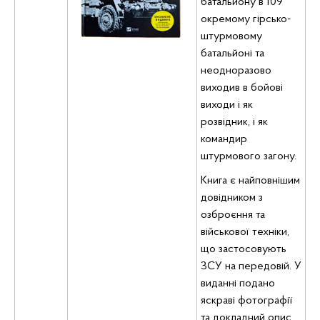
батальйону в 109
окремому гірсько-
штурмовому
батальйоні та
неодноразово
виходив в бойові
виходи і як
розвідник, і як
командир
штурмового загону.
Книга є найповнішим
довідником з
озброєння та
військової техніки,
що застосовують
ЗСУ на передовій. У
виданні подано
яскраві фотографії
та докладний опис