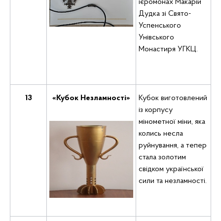
ієромонах Макарій
Дудка зі Свято-
Успенського
Унівського
Монастиря УГКЦ.
13
«Кубок Незламності»
Кубок виготовлений
із корпусу
мінометної міни, яка
колись несла
руйнування, а тепер
стала золотим
свідком української
сили та незламності.