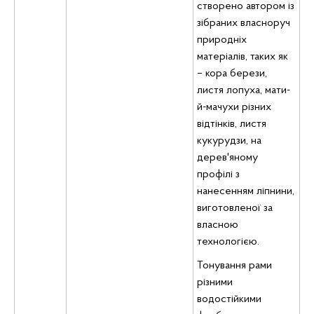
створено автором із
зібраних власноруч
природніх
матеріалів, таких як
– кора берези,
листя лопуха, мати-
й-мачухи різних
відтінків, листя
кукурудзи, на
дерев'яному
профілі з
нанесенням ліпнини,
виготовленої за
власною
технологією.
Тонування рами
різними
водостійкими