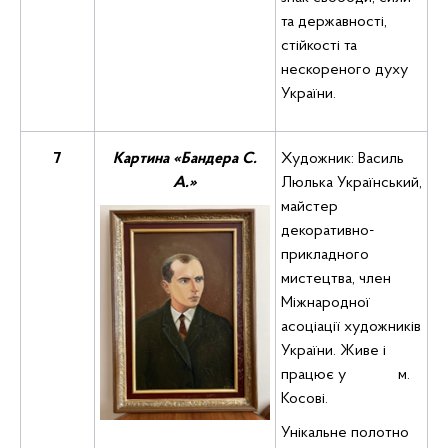
та державності,
стійкості та
нескореного духу
України.
7
Картина «Бандера С.
Художник: Василь
А.»
Люлька Український,
майстер
декоративно-
прикладного
мистецтва, член
Міжнародної
асоціації художників
України. Живе і
працює у м.
Косові.
Унікальне полотно