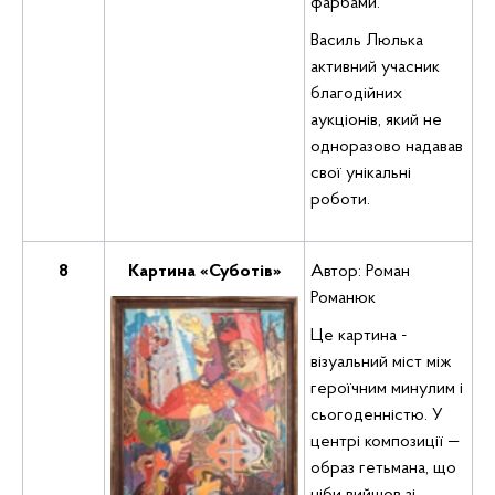
фарбами.
Василь Люлька
активний учасник
благодійних
аукціонів, який не
одноразово надавав
свої унікальні
роботи.
8
Картина
«Суботів»
Автор: Роман
Романюк
Це картина -
візуальний міст між
героїчним минулим і
сьогоденністю. У
центрі композиції —
образ гетьмана, що