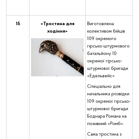
15
«Тростина для
Виготовлена
ходіння»
колективом бійців
109 окремого
гірсько-штурмового
батальйону 10
окремої гірсько-
штурмової бригади
«Едельвейс»
Спеціально для
начальника розвідки
109 окремої гірсько-
штурмової бригади
Боднара Романа на
позивний «Ромб».
Сама тростина з