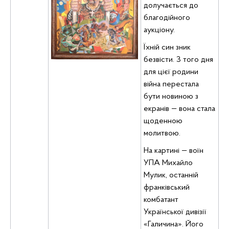
долучається до
благодійного
аукціону.
Їхній син зник
безвісти. З того дня
для цієї родини
війна перестала
бути новиною з
екранів — вона стала
щоденною
молитвою.
На картині — воїн
УПА Михайло
Мулик, останній
франківський
комбатант
Української дивізії
«Галичина». Його