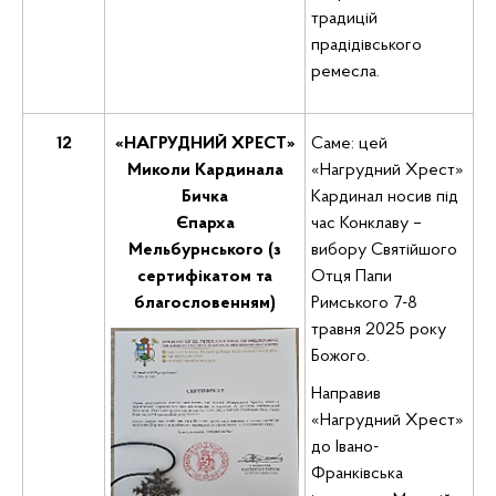
традицій
прадідівського
ремесла.
12
«НАГРУДНИЙ ХРЕСТ»
Саме: цей
Миколи Кардинала
«Нагрудний Хрест»
Бичка
Кардинал носив під
Єпарха
час Конклаву –
Мельбурнського (з
вибору Святійшого
сертифікатом та
Отця Папи
благословенням)
Римського 7-8
травня 2025 року
Божого.
Направив
«Нагрудний Хрест»
до Івано-
Франківська