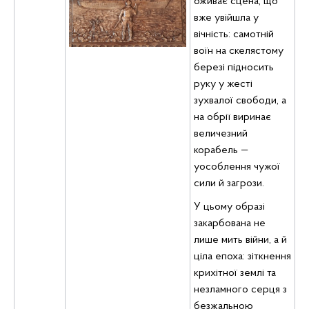
оживає сцена, що
вже увійшла у
вічність: самотній
воїн на скелястому
березі підносить
руку у жесті
зухвалої свободи, а
на обрії виринає
величезний
корабель —
уособлення чужої
сили й загрози.
У цьому образі
закарбована не
лише мить війни, а й
ціла епоха: зіткнення
крихітної землі та
незламного серця з
безжальною