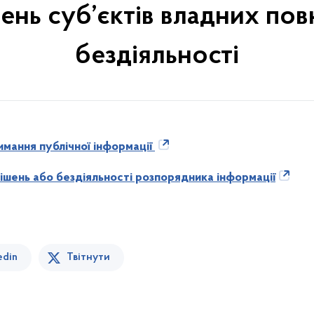
ень суб’єктів владних повн
бездіяльності
имання публічної інформації
шень або бездіяльності розпорядника інформації
edin
Твітнути