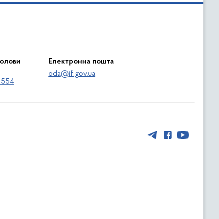
голови
Електронна пошта
oda@if.gov.ua
 554