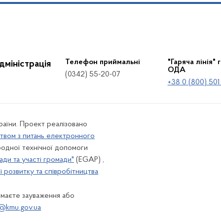
Телефон приймальні
"Гаряча лінія" 
дміністрація
ОДА
(0342) 55-20-07
+38 0 (800) 501
країни. Проект реалізовано
твом з питань електронного
одної технічної допомоги
ади та участі громади"
(EGAP) ,
 розвитку та співробітництва
 маєте зауваження або
@kmu.gov.ua