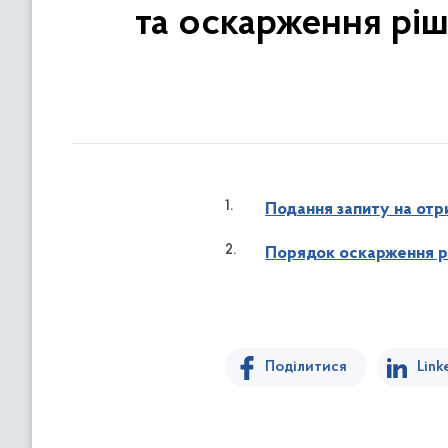
та оскарження ріш
Подання запиту на отр
Порядок оскарження рі
Поділитися
Link