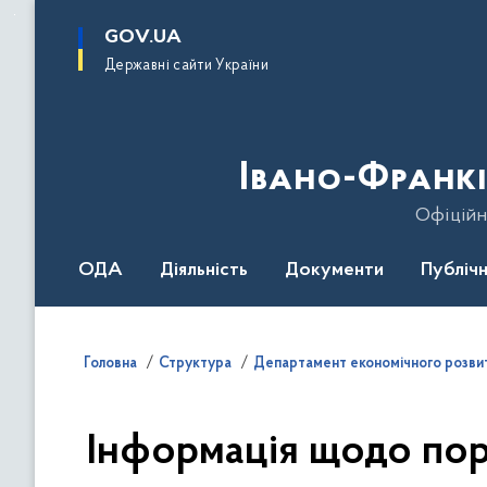
до
основного
GOV.UA
вмісту
Державні сайти України
Івано-Франкі
Офіційн
ОДА
Діяльність
Документи
Публічн
Головна
Структура
Департамент економічного розвит
Інформація щодо пор