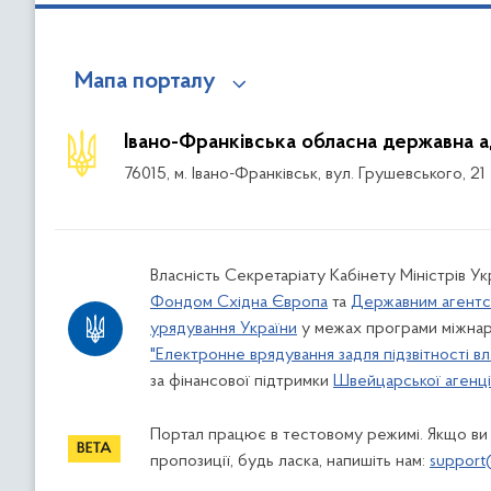
Мапа порталу
Івано-Франківська обласна державна а
76015, м. Івано-Франківськ, вул. Грушевського, 21
Власність Секретаріату Кабінету Міністрів У
Фондом Східна Європа
та
Державним агентс
урядування України
у межах програми міжнар
"Електронне врядування задля підзвітності вл
за фінансової підтримки
Швейцарської агенції
Портал працює в тестовому режимі. Якщо ви
пропозиції, будь ласка, напишіть нам:
support