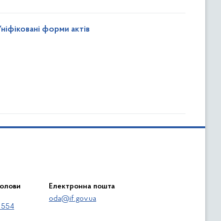
Уніфіковані форми актів
голови
Електронна пошта
oda@if.gov.ua
 554