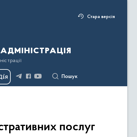
Стара версія
адміністрація
ністрації
Пошук
істративних послуг