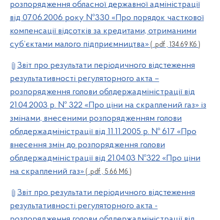
розпорядження обласної державної адміністрації
від 07.06.2006 року №330 «Про порядок часткової
компенсації відсотків за кредитами, отриманими
суб’єктами малого підприємництва»
( .pdf , 134.69 Кб )
Звіт про результати періодичного відстеження
результативності регуляторного акта –
розпорядження голови облдержадміністрації від
21.04.2003 р. № 322 «Про ціни на скраплений газ» із
змінами, внесеними розпорядженням голови
облдержадміністрації від 11.11.2005 р. № 617 «Про
внесення змін до розпорядження голови
облдержадміністрації від 21.04.03 №322 «Про ціни
на скраплений газ»
( .pdf , 5.66 Мб )
Звіт про результати періодичного відстеження
результативності регуляторного акта -
розпорядження голови облдержадміністрації від