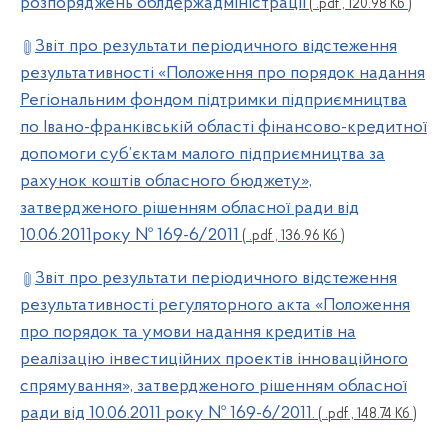
розпоряджень облдержадміністрації
( .pdf , 120.98 Кб )
Звіт про результати періодичного відстеження
результативності «Положення про порядок надання
Регіональним фондом підтримки підприємництва
по Івано-франківській області фінансово-кредитної
допомоги суб’єктам малого підприємництва за
рахунок коштів обласного бюджету»,
затвердженого рішенням обласної ради від
10.06.2011року № 169-6/2011
( .pdf , 136.96 Кб )
Звіт про результати періодичного відстеження
результативності регуляторного акта «Положення
про порядок та умови надання кредитів на
реалізацію інвестиційних проектів інноваційного
спрямування», затвердженого рішенням обласної
ради від 10.06.2011 року № 169-6/2011.
( .pdf , 148.74 Кб )