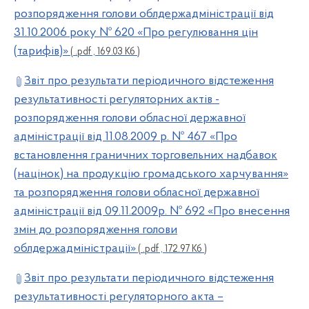
розпорядження голови облдержадміністрації від
31.10.2006 року № 620 «Про регулювання цін
(тарифів)»
( .pdf , 169.03 Кб )
Звіт про результати періодичного відстеження
результативності регуляторних актів -
розпорядження голови обласної державної
адміністрації від 11.08.2009 р. № 467 «Про
встановлення граничних торговельних надбавок
(націнок) на продукцію громадського харчування»
та розпорядження голови обласної державної
адміністрації від 09.11.2009р. № 692 «Про внесення
змін до розпорядження голови
облдержадміністрації»
( .pdf , 172.97 Кб )
Звіт про результати періодичного відстеження
результативності регуляторного акта –