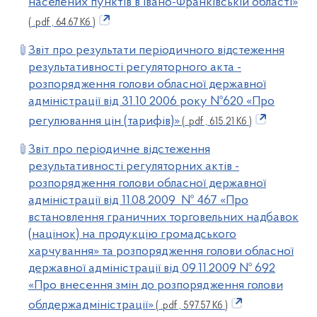
населених пунктів в Івано-Франківській області»
( .pdf , 64.67 Кб )
Звіт про результати періодичного відстеження
результативності регуляторного акта -
розпорядження голови обласної державної
адміністрації від 31.10 2006 року №620 «Про
регулювання цін (тарифів)»
( .pdf , 615.21 Кб )
Звіт про періодичне відстеження
результативності регуляторних актів -
розпорядження голови обласної державної
адміністрації від 11.08.2009 № 467 «Про
встановлення граничних торговельних надбавок
(націнок) на продукцію громадського
харчування» та розпорядження голови обласної
державної адміністрації від 09.11.2009 № 692
«Про внесення змін до розпорядження голови
облдержадміністрації»
( .pdf , 597.57 Кб )