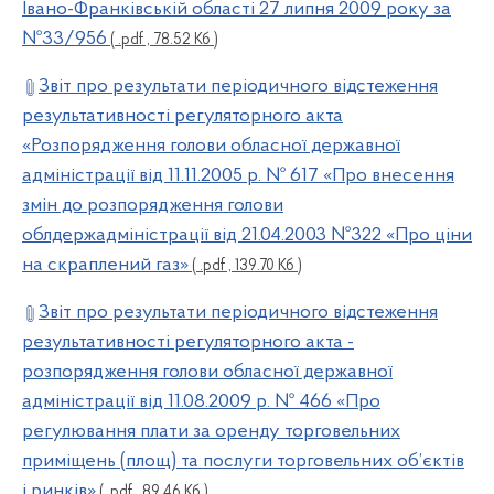
Івано-Франківській області 27 липня 2009 року за
№33/956
( .pdf , 78.52 Кб )
Звіт про результати періодичного відстеження
результативності регуляторного акта
«Розпорядження голови обласної державної
адміністрації від 11.11.2005 р. № 617 «Про внесення
змін до розпорядження голови
облдержадміністрації від 21.04.2003 №322 «Про ціни
на скраплений газ»
( .pdf , 139.70 Кб )
Звіт про результати періодичного відстеження
результативності регуляторного акта -
розпорядження голови обласної державної
адміністрації від 11.08.2009 р. № 466 «Про
регулювання плати за оренду торговельних
приміщень (площ) та послуги торговельних об’єктів
і ринків»
( .pdf , 89.46 Кб )