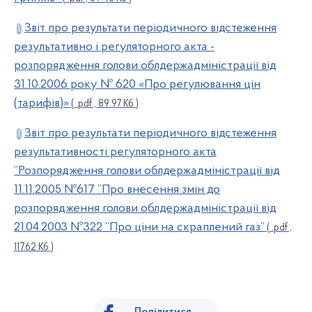
Звіт про результати періодичного відстеження
результативно і регуляторного акта -
розпорядження голови облдержадміністрації від
31.10.2006 року № 620 «Про регулювання цін
(тарифів)»
( .pdf , 89.97 Кб )
Звіт про результати періодичного відстеження
результативності регуляторного акта
’’Розпорядження голови облдержадміністрації від
11.11.2005 №617 ’’Про внесення змін до
розпорядження голови облдержадміністрації від
21.04.2003 №322 “Про ціни на скраплений газ”
( .pdf ,
117.62 Кб )