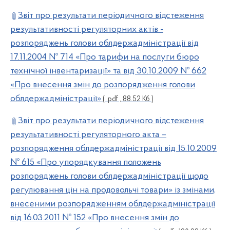
Звіт про результати періодичного відстеження
результативності регуляторних актів -
розпоряджень голови облдержадміністрації від
17.11.2004 № 714 «Про тарифи на послуги бюро
технічної інвентаризації» та від 30.10.2009 № 662
«Про внесення змін до розпорядження голови
облдержадміністрації»
( .pdf , 88.52 Кб )
Звіт про результати періодичного відстеження
результативності регуляторного акта –
розпорядження облдержадміністрації від 15.10.2009
№ 615 «Про упорядкування положень
розпоряджень голови облдержадміністрації щодо
регулювання цін на продовольчі товари» із змінами,
внесеними розпорядженням облдержадміністрації
від 16.03.2011 № 152 «Про внесення змін до