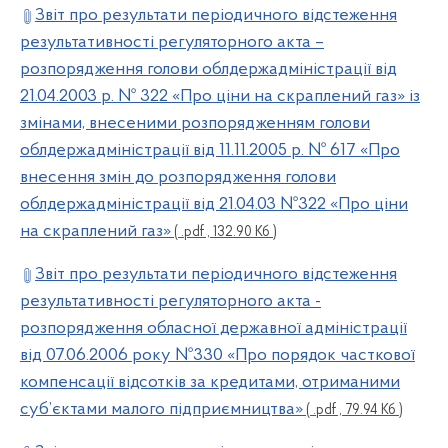
Звіт про результати періодичного відстеження
результативності регуляторного акта –
розпорядження голови облдержадміністрації від
21.04.2003 р. № 322 «Про ціни на скраплений газ» із
змінами, внесеними розпорядженням голови
облдержадміністрації від 11.11.2005 р. № 617 «Про
внесення змін до розпорядження голови
облдержадміністрації від 21.04.03 №322 «Про ціни
на скраплений газ»
( .pdf , 132.90 Кб )
Звіт про результати періодичного відстеження
результативності регуляторного акта -
розпорядження обласної державної адміністрації
від 07.06.2006 року №330 «Про порядок часткової
компенсації відсотків за кредитами, отриманими
суб’єктами малого підприємництва»
( .pdf , 79.94 Кб )