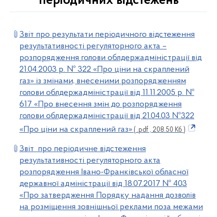
періодичних відстежень
Звіт про результати періодичного відстеження
результативності регуляторного акта –
розпорядження голови облдержадміністрації від
21.04.2003 р. № 322 «Про ціни на скраплений
газ» із змінами, внесеними розпорядженням
голови облдержадміністрації від 11.11.2005 р. №
617 «Про внесення змін до розпорядження
голови облдержадміністрації від 21.04.03 №322
«Про ціни на скраплений газ»
( .pdf , 208.50 Кб )
Звіт про періодичне відстеження
результативності регуляторного акта
розпорядження Івано-Франківської обласної
державної адміністрації від 18.07.2017 № 403
«Про затвердження Порядку надання дозволів
на розміщення зовнішньої реклами поза межами