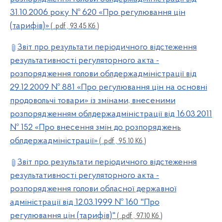
31.10.2006 року № 620 «Про регулювання цін
(тарифів)»
( .pdf , 93.45 Кб )
Звіт про результати періодичного відстеження
результативності регуляторного акта -
розпорядження голови облдержадміністрації від
29.12.2009 № 881 «Про регулювання цін на основні
продовольчі товари» із змінами, внесеними
розпорядженням облдержадміністрації від 16.03.2011
№ 152 «Про внесення змін до розпоряджень
облдержадміністрації»
( .pdf , 95.10 Кб )
Звіт про результати періодичного відстеження
результативності регуляторного акта -
розпорядження голови обласної державної
адміністрації від 12.03.1999 № 160 "Про
регулювання цін (тарифів)"
( .pdf , 97.10 Кб )