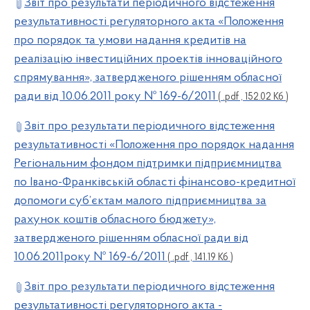
Звіт про результати періодичного відстеження
результативності регуляторного акта «Положення
про порядок та умови надання кредитів на
реалізацію інвестиційних проектів інноваційного
спрямування», затвердженого рішенням обласної
ради від 10.06.2011 року № 169-6/2011
( .pdf , 152.02 Кб )
Звіт про результати періодичного відстеження
результативності «Положення про порядок надання
Регіональним фондом підтримки підприємництва
по Івано-Франківській області фінансово-кредитної
допомоги суб’єктам малого підприємництва за
рахунок коштів обласного бюджету»,
затвердженого рішенням обласної ради від
10.06.2011року № 169-6/2011
( .pdf , 141.19 Кб )
Звіт про результати періодичного відстеження
результативності регуляторного акта -