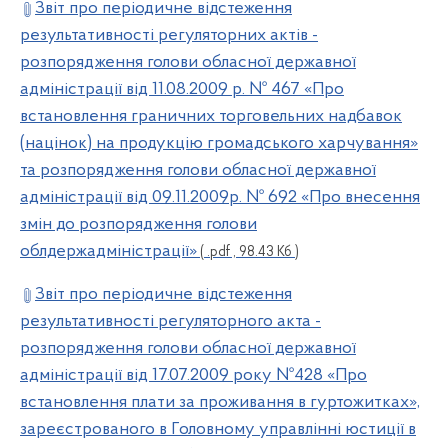
Звіт про періодичне відстеження
результативності регуляторних актів -
розпорядження голови обласної державної
адміністрації від 11.08.2009 р. № 467 «Про
встановлення граничних торговельних надбавок
(націнок) на продукцію громадського харчування»
та розпорядження голови обласної державної
адміністрації від 09.11.2009р. № 692 «Про внесення
змін до розпорядження голови
облдержадміністрації»
( .pdf , 98.43 Кб )
Звіт про періодичне відстеження
результативності регуляторного акта -
розпорядження голови обласної державної
адміністрації від 17.07.2009 року №428 «Про
встановлення плати за проживання в гуртожитках»,
зареєстрованого в Головному управлінні юстиції в