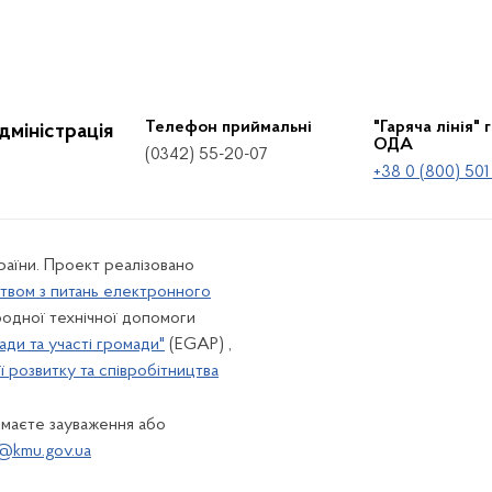
Телефон приймальні
"Гаряча лінія" 
дміністрація
ОДА
(0342) 55-20-07
+38 0 (800) 501
країни. Проект реалізовано
твом з питань електронного
одної технічної допомоги
ади та участі громади"
(EGAP) ,
 розвитку та співробітництва
 маєте зауваження або
@kmu.gov.ua