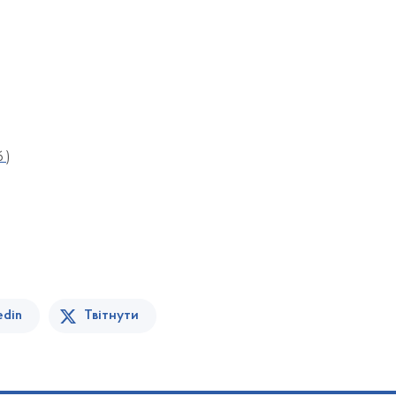
б )
edin
Твітнути