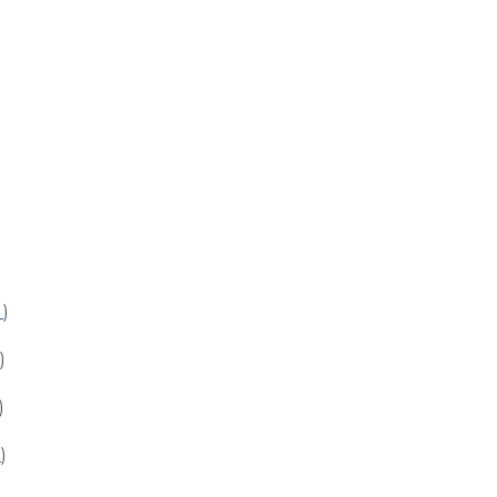
 )
)
)
)