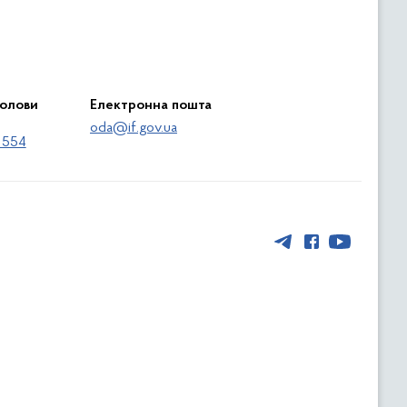
голови
Електронна пошта
oda@if.gov.ua
 554