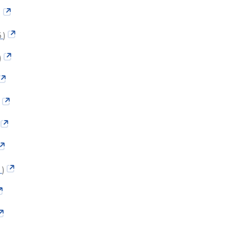
)
 )
)
 )