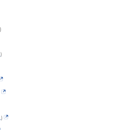
)
 )
 )