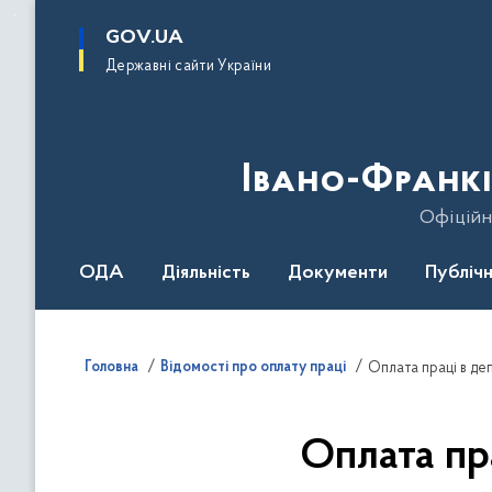
до
основного
GOV.UA
вмісту
Державні сайти України
Івано-Франкі
Офіційн
ОДА
Діяльність
Документи
Публічн
Головна
Відомості про оплату праці
Оплата праці в де
Оплата пр