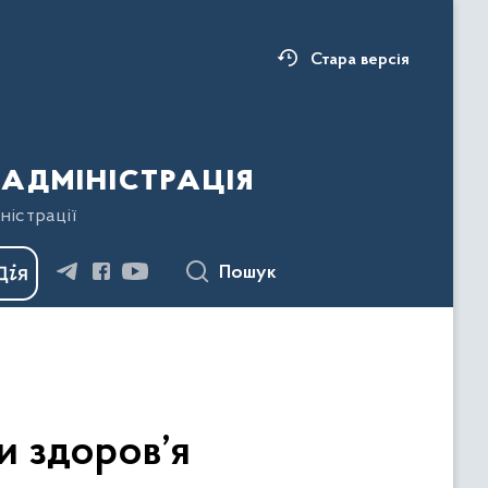
Стара версія
адміністрація
ністрації
Пошук
и здоров’я