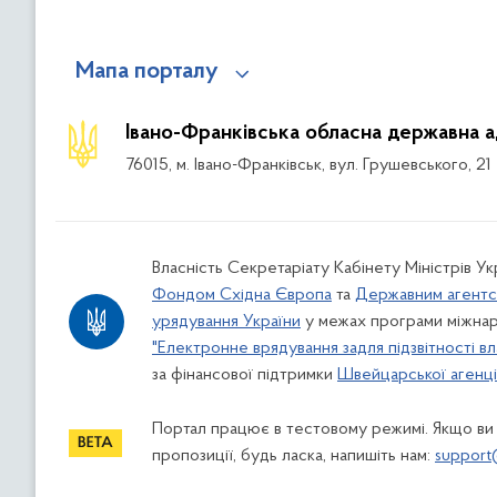
Мапа порталу
Івано-Франківська обласна державна а
76015, м. Івано-Франківськ, вул. Грушевського, 21
Власність Секретаріату Кабінету Міністрів У
Фондом Східна Європа
та
Державним агентс
урядування України
у межах програми міжнар
"Електронне врядування задля підзвітності вл
за фінансової підтримки
Швейцарської агенції
Портал працює в тестовому режимі. Якщо ви
пропозиції, будь ласка, напишіть нам:
support