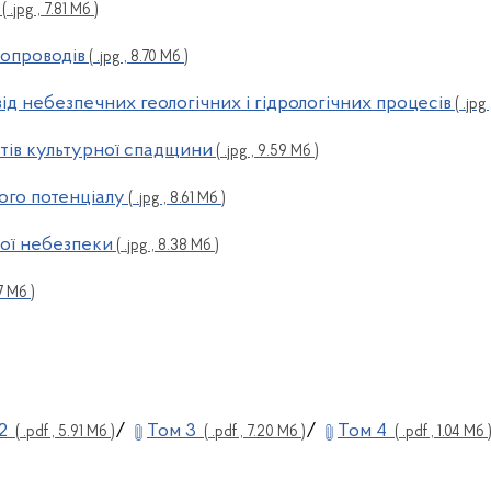
( .jpg , 7.81 Мб )
опроводів
( .jpg , 8.70 Мб )
ід небезпечних геологічних і гідрологічних процесів
( .jpg 
тів культурної спадщини
( .jpg , 9.59 Мб )
го потенціалу
( .jpg , 8.61 Мб )
ої небезпеки
( .jpg , 8.38 Мб )
67 Мб )
 2
/
Том 3
/
Том 4
( .pdf , 5.91 Мб )
( .pdf , 7.20 Мб )
( .pdf , 1.04 Мб 