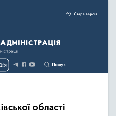
Стара версія
адміністрація
ністрації
Пошук
вської області