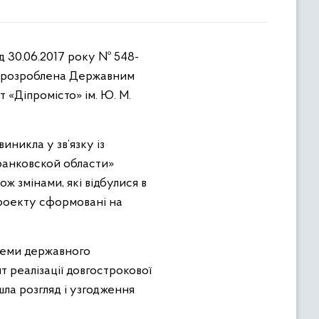
ка розроблена Державним
«Діпромісто» ім. Ю. М.
иникла у зв’язку із
ранковской области»
ож змінами, які відбулися в
 проекту сформовані на
стеми державного
 реалізації довгострокової
шла розгляд і узгодження