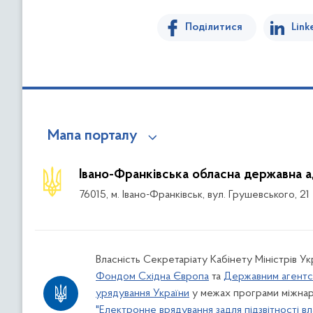
Поділитися
Link
Мапа порталу
Івано-Франківська обласна державна а
76015, м. Івано-Франківськ, вул. Грушевського, 21
Власність Секретаріату Кабінету Міністрів У
Фондом Східна Європа
та
Державним агентс
урядування України
у межах програми міжнар
"Електронне врядування задля підзвітності вл