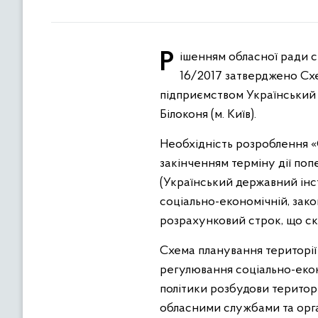
Рішенням обласної ради сьомого демократичного скликання (шістнадцята сесія) від 30.06.2017 року № 548-
16/2017 затверджено Схе
підприємством Український 
Білоконя (м. Київ).
Необхідність розроблення «С
закінченням терміну дії п
(Український державний інсти
соціально-економічній, зако
розрахунковий строк, що скл
Схема планування території
регулювання соціально-екон
політики розбудови територі
обласними службами та орга