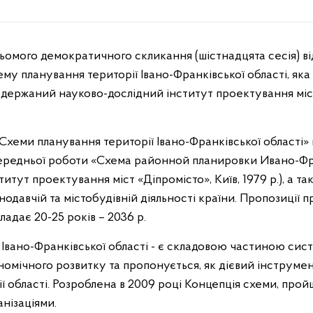
му планування території Івано-Франківської області, я
держаний науково-дослідний інститут проектування міст 
хеми планування території Івано-Франківської області» в
опередньої роботи «Схема районной планировки Ивано-Ф
тут проектування міст «Діпромісто», Київ, 1979 р.), а так
нодавчій та містобудівній діяльності країни. Пропозиції
адає 20-25 років – 2036 р.
 Івано-Франківської області - є складовою частиною си
омічного розвитку та пропонується, як дієвий інструмент
ї області. Розроблена в 2009 році Концепція схеми, прой
нізаціями.