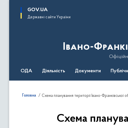
до
основного
GOV.UA
вмісту
Державні сайти України
Івано-Франкі
Офіційн
ОДА
Діяльність
Документи
Публічн
Головна
Схема планування території Івано-Франківської о
Схема планува