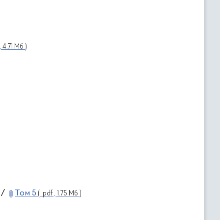
, 4.71 Мб )
/
Том 5
)
( .pdf , 1.75 Мб )