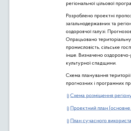
регіональної цільової прогр
Розроблено проектні пропоз
загальнодержавних та регіо
оздоровчої галузі. Прогнозо
Опрацьовано територіальну о
промисловість, сільське госп
інше. Визначено оздоровчо-
культурної спадщини.
Схема планування території
прогнозних і програмних про
Схема розміщення регіону 
Проектний план (основне
План сучасного використа