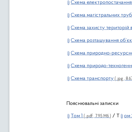
Схема електропостачання
Схема магістральних труб
Схема захисту територій в
Схема розташування об’єк
Схема природно-ресурсно
Схема природо-техногенн
Схема транспорту
( .jpg , 8.
Пояснювальні записки
Том 1
/ Т
ом
( .pdf , 7.95 Мб )