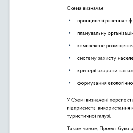
Схема визначає:
принципові рішення з ф
планувальну організацію
комплексне розміщення 
систему захисту населен
критерії охорони навк
формування екологічної
У Схемі визначені перспек
підприємств, використання 
туристичної галузі.
Таким чином, Проект було ре