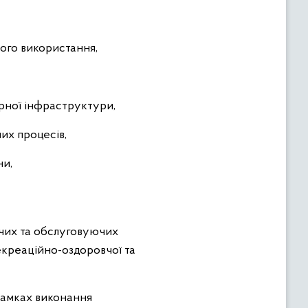
ого використання,
рної інфраструктури,
их процесів,
ни,
чих та обслуговуючих
екреаційно-оздоровчої та
 рамках виконання