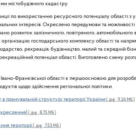
ами містобудівного кадастру.
иції по використанню ресурсного потенціалу області з 
нальних інтересів. Окреслено передумови та можливості
вано розвиток залізничного, повітряного, автомобільного 
рганізацію господарського комплексу області та напрямки
одарство, рекреація, будівництво, малий та середній бізн
рекреаційний потенціал області. Виготовлено схему розт
 Івано-Франківської області є першоосновою для розробл
дуктів щодо здійснення регіональної політики.
в планувальній структурі території України
( .jpg , 9.26 Мб )
 креслення)
( .jpg , 8.75 Мб )
ння території
( .jpg , 7.53 Мб )