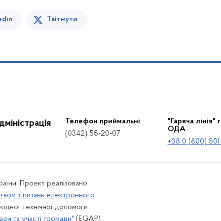
edin
Твітнути
Телефон приймальні
"Гаряча лінія" 
дміністрація
ОДА
(0342) 55-20-07
+38 0 (800) 501
країни. Проект реалізовано
твом з питань електронного
одної технічної допомоги
ади та участі громади"
(EGAP) ,