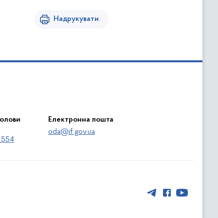
Надрукувати
голови
Електронна пошта
oda@if.gov.ua
 554