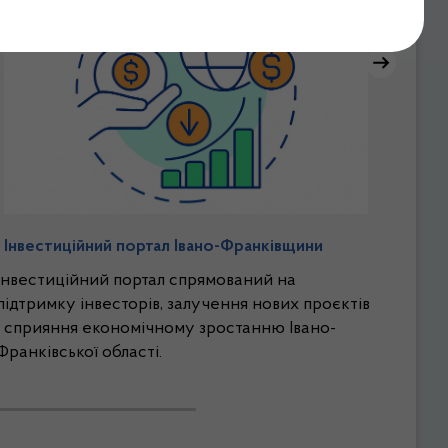
Інвестиційний портал Івано-Франківщини
Інвестиційний портал спрямований на
підтримку інвесторів, залучення нових проєктів
і сприяння економічному зростанню Івано-
Франківської області.