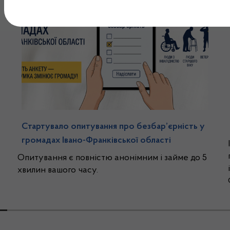
Стартувало опитування про безбар’єрність у
громадах Івано-Франківської області
Опитування є повністю анонімним і займе до 5
хвилин вашого часу.