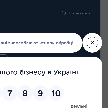
Стара версія
адміністрація
ністрації
Пошук