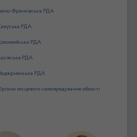
Івано-Франківська РДА
Калуська РДА
Коломийська РДА
Косівська РДА
Надвірнянська РДА
Органи місцевого самоврядування області