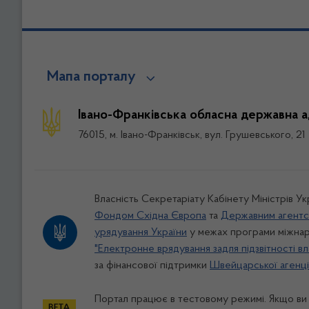
Мапа порталу
Івано-Франківська обласна державна а
76015, м. Івано-Франківськ, вул. Грушевського, 21
Власність Секретаріату Кабінету Міністрів У
Фондом Східна Європа
та
Державним агентс
урядування України
у межах програми міжнар
"Електронне врядування задля підзвітності вл
за фінансової підтримки
Швейцарської агенції
Портал працює в тестовому режимі. Якщо ви