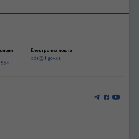
голови
Електронна пошта
oda@if.gov.ua
 554