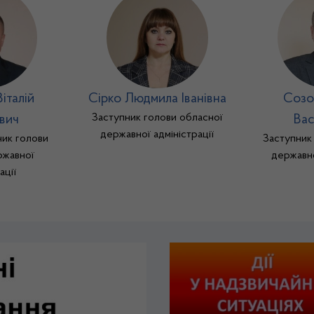
італій
Сірко Людмила Іванівна
Созо
Заступник голови обласної
вич
Вас
державної адміністрації
ик голови
Заступник
ржавної
державно
ації