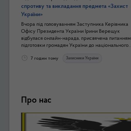
спротиву та викладання предмета «Захист
України»
Вчора під головуванням Заступника Керівника
Офісу Президента України Ірини Верещук
відбулася онлайн-нарада, присвячена питанням
підготовки громадян України до національного
спротиву та організації викладання
7 годин тому
Захисники України
інтегрованого курсу навчального предмета
«Захист України». Участь в нараді взяли
заступник голови ОДА Володимир Бабанін і
радниця голови ОДА Лариса Стефанишина.
Про нас