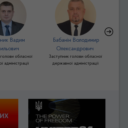
ник Вадим
Бабанін Володимир
Манд
Заст
ильович
Олександрович
державн
 голови обласної
Заступник голови обласної
цифров
ї адміністрації
державної адміністрації
транс