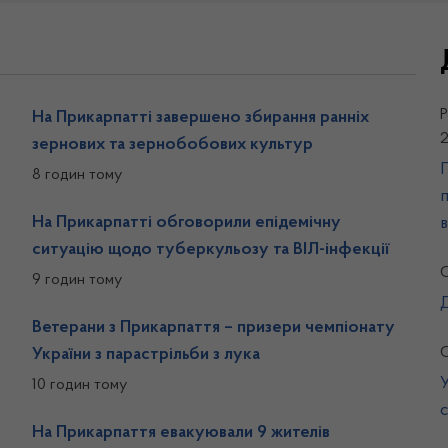
Р
На Прикарпатті завершено збирання ранніх
зернових та зернобобових культур
П
8 годин тому
На Прикарпатті обговорили епідемічну
в
ситуацію щодо туберкульозу та ВІЛ-інфекції
О
9 годин тому
Ветерани з Прикарпаття – призери чемпіонату
О
України з парастрільби з лука
10 годин тому
На Прикарпаття евакуювали 9 жителів