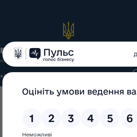
вська обласна державна 
ий вебсайт Івано-Франківської обласної державної адмі
а інформація
Громадянам
Про важливе