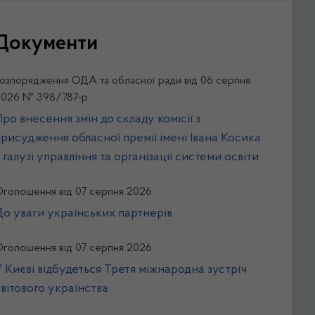
Документи
озпорядження ОДА та обласної ради від 06 серпня
2026 № 398/787-р
ро внесення змін до складу комісії з
присудження обласної премії імені Івана Косика
 галузі управління та організації системи освіти
голошення від 07 серпня 2026
До уваги українських партнерів
голошення від 07 серпня 2026
У Києві відбудеться Третя міжнародна зустріч
світового українства