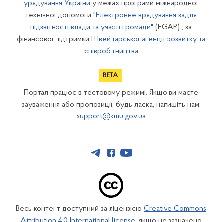
урядування України
у межах програми міжнародної
технічної допомоги
"Електронне врядування задля
підзвітності влади та участі громади"
(EGAP) , за
фінансової підтримки
Швейцарської агенції розвитку та
співробітництва
Портал працює в тестовому режимі. Якщо ви маєте
зауваження або пропозиції, будь ласка, напишіть нам:
support@kmu.gov.ua
Весь контент доступний за ліцензією
Creative Commons
Attribution 4.0 International license
, якщо не зазначено