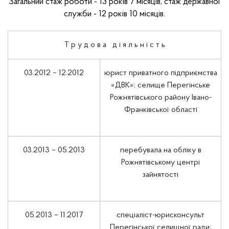
Загальний стаж роботи - 13 років 7 місяців, стаж державної
служби - 12 років 10 місяців.
Т р у д о в а д і я л ь н і с т ь
03.2012 – 12.2012
юрист приватного підприємства
«ДВК»; селище Перегінське
Рожнятівського району Івано-
Франківської області
03.2013 – 05.2013
перебувала на обліку в
Рожнятівському центрі
зайнятості
05.2013 – 11.2017
спеціаліст-юрисконсульт
Перегінської селищної ради;