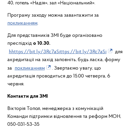
40, готель «Надія», зал «Національний».
Програму заходу можна завантажити за
покликанням
.
Для представників ЗМІ буде організовано
преспідхід
о 10.30.
hhttps://bit.ly/3Rc7aSittps://bit.ly/3Rc7aSi
для
акредитації на захід заповніть, будь ласка, форму
за
покликанням
. Звертаємо увагу, що
акредитація проводиться до 15.00 четверга, 6
червня.
Контакти для ЗМІ
Вікторія Топол, менеджерка з комунікацій
Команди підтримки відновлення та реформ МОН,
050-031-53-35