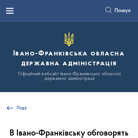
до
основного
Пошук
вмісту
Menu
Івано-Франківська обласна
державна адміністрація
Офіційний вебсайт Івано-Франківської обласної
державної адміністрації
Події
В Івано-Франківську обговорять