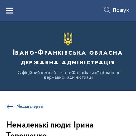
до
основного
Пошук
вмісту
Menu
Івано-Франківська обласна
державна адміністрація
Офіційний вебсайт Івано-Франківської обласної
державної адміністрації
Медіагалерея
Немаленькі люди: Ірина