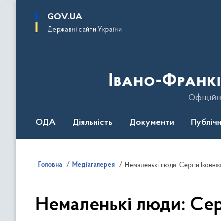
до
основного
GOV.UA
вмісту
Державні сайти України
Івано-Франкі
Офіційн
ОДА
Діяльність
Документи
Публічн
Головна
Медіагалерея
Немаленькі люди: Cергій Іконнік
Немаленькі люди: Cер