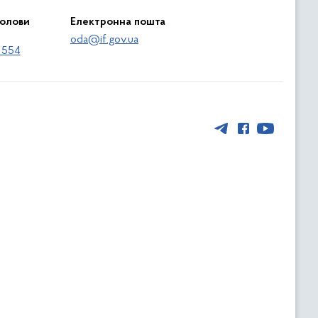
голови
Електронна пошта
oda@if.gov.ua
 554