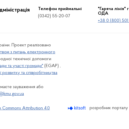
Телефон приймальні
"Гаряча лінія" 
дміністрація
ОДА
(0342) 55-20-07
+38 0 (800) 501
країни. Проект реалізовано
твом з питань електронного
одної технічної допомоги
ади та участі громади"
(EGAP) ,
 розвитку та співробітництва
 маєте зауваження або
@kmu.gov.ua
розробник порталу
e Commons Attribution 4.0