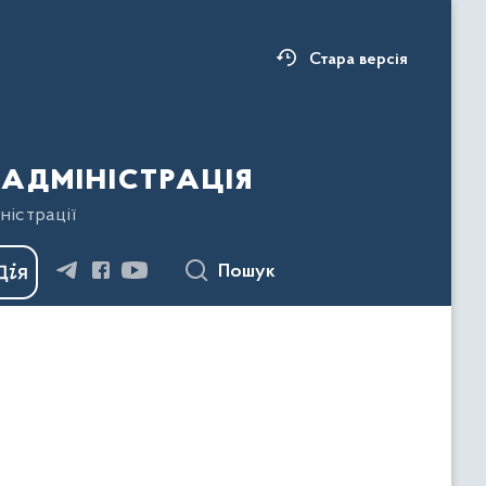
Стара версія
адміністрація
ністрації
Пошук