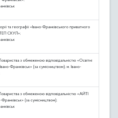
-Франківськ»;
ранківськ
торії та географії «Івано-Франківського приватного
СТЕП СКУЛ»;
ранківськ
овариства з обмеженою відповідальністю «Освітні
Івано-Франківськ» (за сумісництвом); м. Івано-
к
Товариства з обмеженою відповідальністю «АЙТІ
-Франківськ» (за сумісництвом);
ранківськ