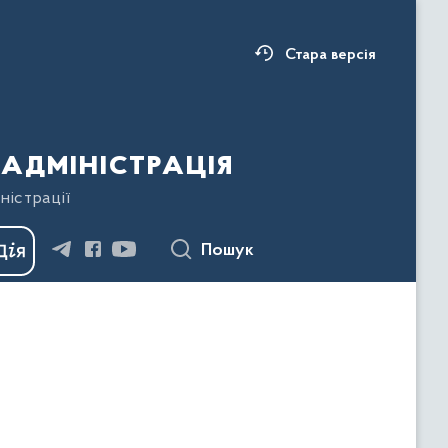
Стара версія
адміністрація
ністрації
Пошук