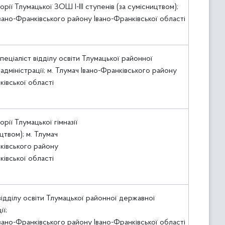
орії Тлумацької ЗОШ І-ІІІ ступенів (за сумісництвом);
Івано-Франківського району Івано-Франківської області
пеціаліст відділу освіти Тлумацької районної
адміністрації; м. Тлумач Івано-Франківського району
ківської області
орії Тлумацької гімназії
цтвом); м. Тлумач
ківського району
ківської області
ідділу освіти Тлумацької районної державної
ії;
Івано-Франківського району Івано-Франківської області