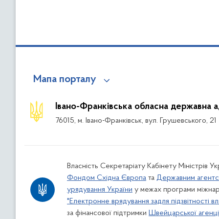
Мапа порталу
Івано-Франківська обласна державна а
76015, м. Івано-Франківськ, вул. Грушевського, 21
Власність Секретаріату Кабінету Міністрів У
Фондом Східна Європа
та
Державним агентс
урядування України
у межах програми міжнар
"Електронне врядування задля підзвітності вл
за фінансової підтримки
Швейцарської агенції