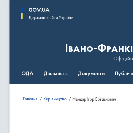
до
основного
GOV.UA
вмісту
Державні сайти України
Івано-Франкі
Офіційн
ОДА
Діяльність
Документи
Публічн
Головна
Керівництво
Мандар Ігор Богданович