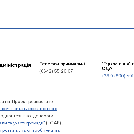
Телефон приймальні
"Гаряча лінія" 
дміністрація
ОДА
(0342) 55-20-07
+38 0 (800) 501
країни. Проект реалізовано
твом з питань електронного
одної технічної допомоги
ади та участі громади"
(EGAP) ,
 розвитку та співробітництва