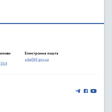
голови
Електронна пошта
oda@if.gov.ua
 554