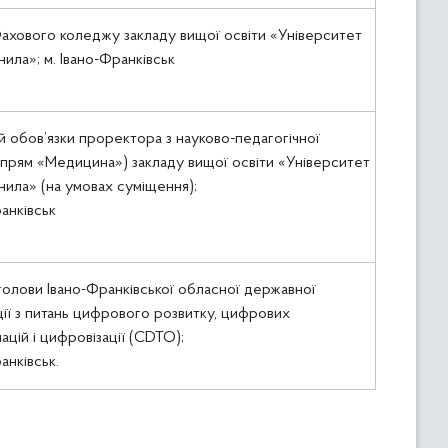
ахового коледжу закладу вищої освіти «Університет
ила»; м. Івано-Франківськ
 обов’язки проректора з науково-педагогічної
прям «Медицина») закладу вищої освіти «Університет
ила» (на умовах суміщення);
ранківськ
голови Івано-Франківської обласної державної
ції з питань цифрового розвитку, цифрових
цій і цифровізації (CDTO);
анківськ.