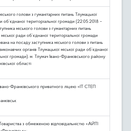
міського голови з гуманітарних питань Тлумацької
ди об’єднаної територіальної громади (22.05.2018 –
тупника міського голови з гуманітарних питань
 міської ради об’єднаної територіальної громади
ана на посаду заступника міського голови з питань
 виконавчих органів Тлумацької міської ради об’єднаної
ьної громади); м. Тлумач Івано-Франківського району
ківської області
вано-Франківського приватного ліцею «IT СТЕП
ранківськ
Товариства з обмеженою відповідальністю «АЙТІ