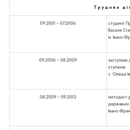
Т р у д о в а д і я
09.2001 – 07.2006
студент Пр
Василя Сте
м. Івано-Ф
09.2006 – 08.2009
заступник 
ступенів;
с. Олеша І
08.2009 – 09.2012
методист р
державної 
Івано-Фран