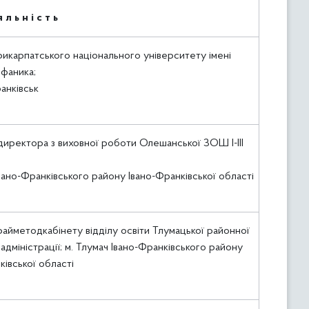
 л ь н і с т ь
икарпатського національного університету імені
фаника;
ранківськ
директора з виховної роботи Олешанської ЗОШ І-ІІІ
вано-Франківського району Івано-Франківської області
айметодкабінету відділу освіти Тлумацької районної
адміністрації; м. Тлумач Івано-Франківського району
ківської області