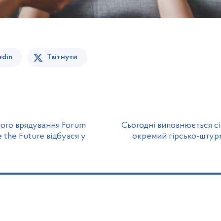
edin
Твітнути
ого врядування Forum
Сьогодні виповнюється сі
e the Future відбувся у
окремий гірсько-штур