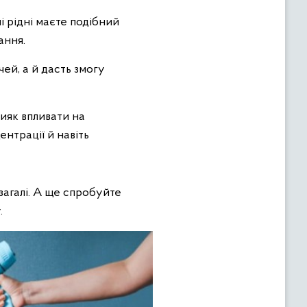
і рідні маєте подібний
ання.
ей, а й дасть змогу
ияк впливати на
нтрації й навіть
загалі. А ще спробуйте
.