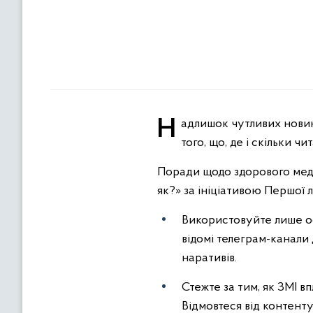
Надлишок чутливих новин може завдати значної шкоди здоров’ю людини. Тому слід відповідально ставитися до
того, що, де і скільки ч
Поради щодо здорового мед
як?» за ініціативою Першої л
Використовуйте лише офі
відомі телеграм-канали
наративів.
Стежте за тим, як ЗМІ 
Відмовтеся від контент