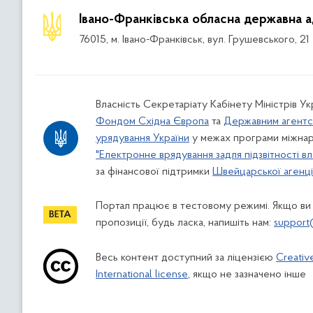
Івано-Франківська обласна державна а
76015, м. Івано-Франківськ, вул. Грушевського, 21
Власність Секретаріату Кабінету Міністрів У
Фондом Східна Європа
та
Державним агентс
урядування України
у межах програми міжнар
"Електронне врядування задля підзвітності вл
за фінансової підтримки
Швейцарської агенції
Портал працює в тестовому режимі. Якщо ви
пропозиції, будь ласка, напишіть нам:
support
Весь контент доступний за ліцензією
Creativ
International license
, якщо не зазначено інше