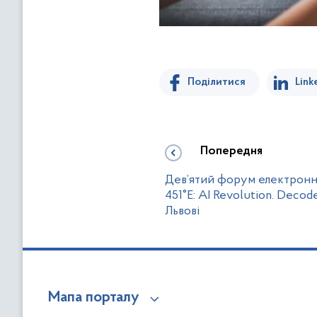
Поділитися
Link
Попередня
Дев’ятий форум електронн
451°E: AI Revolution. Decod
Львові
Мапа порталу