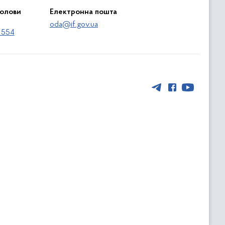
голови
Електронна пошта
oda@if.gov.ua
 554