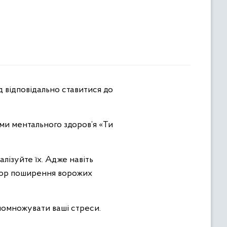
и ментального здоров’я «Ти
лізуйте їх. Адже навіть
упор поширення ворожих
 помножувати ваші стреси.