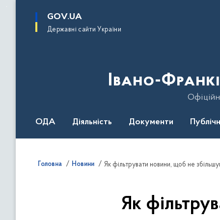
до
основного
GOV.UA
вмісту
Державні сайти України
Івано-Франкі
Офіційн
ОДА
Діяльність
Документи
Публічн
Головна
Новини
Як фільтрувати новини, щоб не збільшу
Як фільтрув