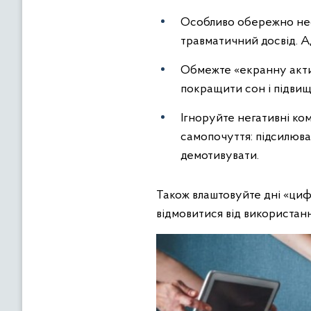
Особливо обережно необ
травматичний досвід. А
Обмежте «екранну актив
покращити сон і підвищ
Ігноруйте негативні ко
самопочуття: підсилюват
демотивувати.
Також влаштовуйте дні «циф
відмовитися від використан