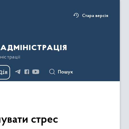
Стара версія
адміністрація
ністрації
Пошук
шувати стрес