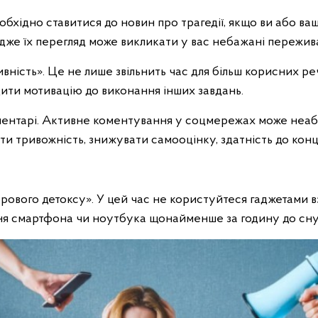
хідно ставитися до новин про трагедії, якщо ви або ваш
дже їх перегляд може викликати у вас небажані пережив
ність». Це не лише звільнить час для більш корисних реч
ити мотивацію до виконання інших завдань.
ментарі. Активне коментування у соцмережах може неаб
и тривожність, знижувати самооцінку, здатність до конце
рового детоксу». У цей час не користуйтеся гаджетами в
ня смартфона чи ноутбука щонайменше за годину до сну