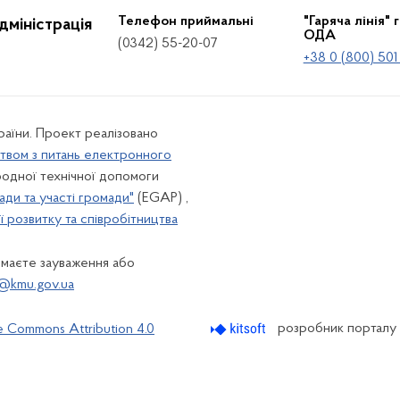
Телефон приймальні
"Гаряча лінія" 
дміністрація
ОДА
(0342) 55-20-07
+38 0 (800) 501
країни. Проект реалізовано
твом з питань електронного
одної технічної допомоги
ади та участі громади"
(EGAP) ,
 розвитку та співробітництва
 маєте зауваження або
@kmu.gov.ua
розробник порталу
e Commons Attribution 4.0