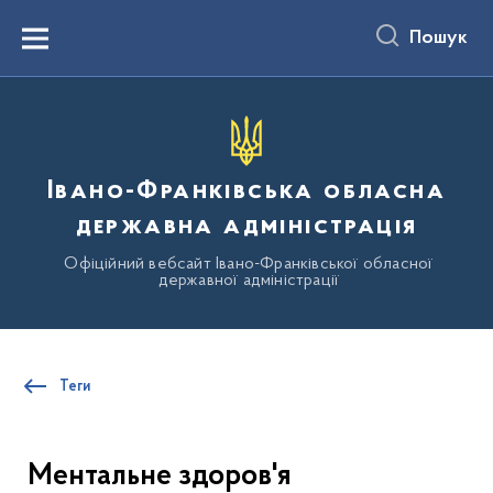
до
основного
Пошук
вмісту
Menu
Івано-Франківська обласна
державна адміністрація
Офіційний вебсайт Івано-Франківської обласної
державної адміністрації
Теги
Ментальне здоров'я