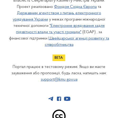
Власність Секретаріату Кабінету Міністрів України.
Проект реалізовано
Фондом Східна Європа
та
Державним агентством з питань електронного
урядування України
у межах програми міжнародної
технічної допомоги
"Електронне врядування задля
підзвітності влади та участі громади"
(EGAP) , за
фінансової підтримки
Швейцарської агенції розвитку та
співробітництва
Портал працює в тестовому режимі. Якщо ви маєте
зауваження або пропозиції, будь ласка, напишіть нам:
support@kmu.gov.ua