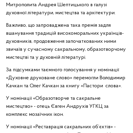
Митрополита Андрея Шептицького в галузі
духовної літератури, мистецтва та архітектури.
Важливо, що запроваджена така премія задля
вшанування традицій високоморальних українців-
духовників, продовження започаткованих ними
звичаїв у сучасному сакральному, образотворчому
мистецтві та у духовній літературі.
За підсумками таємного голосування у номінації
«Духовне друковане слово» перемогли Володимир
Качкан та Олег Качкан за книгу «Пастори слова».
У номінації «Образотворче та сакральне
мистецтво» - отець Євген Андрухів УГКЦ за
комплекс мозаїчних ікон.
У номінації «Реставрація сакральних об’єктів» -