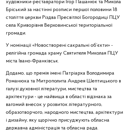
художники-реставратори Ігор Пашанюк та Микола
Бріський за настінні розписи першої половини 18
століття церкви Різдва Пресвітлої Богородиці ПЦУ
села Криворівня Верховинської територіальної
громади.
У номінації «Новостворені сакральні об’єкти» -
релігійна громада храму Святителя Миколая ПЦУ
міста Івано-Франківськ.
Додамо, що премія імені Патріарха Володимира
Романюка та Митрополита Андрея Шептицького в
галузі духовної літератури, мистецтва та
архітектури - це найвища в області відзнака за
вагомий внесок у розвиток літературного,
образотворчого, народного мистецтва, архітектури
і дизайну, яку щорічно присуджують обласна
державна адміністрація та обласна рада.