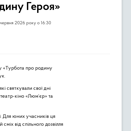
одину Героя»
 червня 2026 року о 16:30
ук.
кі святкували свої дні
 театр-кіно «Люм’єр» та
ї. Для юних учасників ця
 сміх від спільного дозвілля