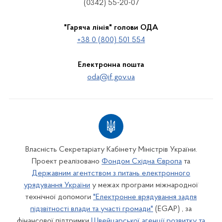
(0342) 55-20-07
"Гаряча лінія" голови ОДА
+38 0 (800) 501 554
Електронна пошта
oda@if.gov.ua
Власність Секретаріату Кабінету Міністрів України.
Проект реалізовано
Фондом Східна Європа
та
Державним агентством з питань електронного
урядування України
у межах програми міжнародної
технічної допомоги
"Електронне врядування задля
підзвітності влади та участі громади"
(EGAP) , за
фінансової підтримки
Швейцарської агенції розвитку та