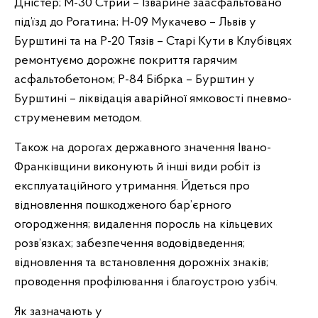
Дністер; М-30 Стрий – Ізварине заасфальтовано
під’їзд до Рогатина; Н-09 Мукачево – Львів у
Бурштині та на Р-20 Тязів – Старі Кути в Клубівцях
ремонтуємо дорожнє покриття гарячим
асфальтобетоном; Р-84 Бібрка – Бурштин у
Бурштині – ліквідація аварійної ямковості пневмо-
струменевим методом.
Також на дорогах державного значення Івано-
Франківщини виконують й інші види робіт із
експлуатаційного утримання. Йдеться про
відновлення пошкодженого бар’єрного
огородження; видалення поросль на кільцевих
розв’язках; забезпечення водовідведення;
відновлення та встановлення дорожніх знаків;
проводення профілювання і благоустрою узбіч.
Як зазначають у