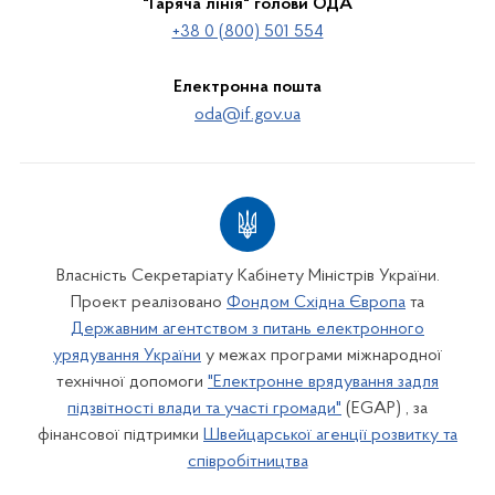
"Гаряча лінія" голови ОДА
+38 0 (800) 501 554
Електронна пошта
oda@if.gov.ua
Власність Секретаріату Кабінету Міністрів України.
Проект реалізовано
Фондом Східна Європа
та
Державним агентством з питань електронного
урядування України
у межах програми міжнародної
технічної допомоги
"Електронне врядування задля
підзвітності влади та участі громади"
(EGAP) , за
фінансової підтримки
Швейцарської агенції розвитку та
співробітництва