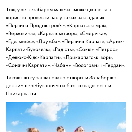
Тож, уже незабаром малеча зможе цікаво та з
користю провести час у таких закладах як
«Перлина Придністров’я», «Карпатські мрії»,
«Верховина», «Карпатські зорі», «Смерічка»,
«Едельвейс», «Дружба», «Перлина Карпат», «Артек-
Карпати-Буковель», «Радість», «Сокіл», «Петрос»,
«Делюкс-Кідс-Карпати», «Прикарпатські зорі»,
«Сонячні Карпати», «Чабан», «Водограй» і «Гердан».
Також влітку заплановано створити 35 таборів з
денним перебуванням на базі закладів освіти
Прикарпаття.