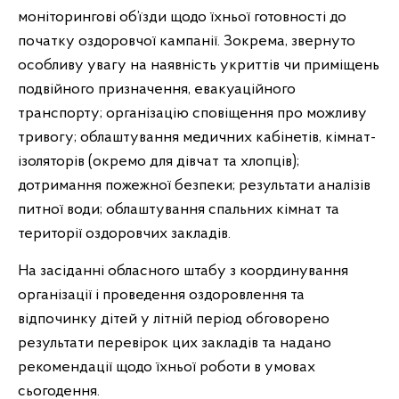
моніторингові об’їзди щодо їхньої готовності до
початку оздоровчої кампанії. Зокрема, звернуто
особливу увагу на наявність укриттів чи приміщень
подвійного призначення, евакуаційного
транспорту; організацію сповіщення про можливу
тривогу; облаштування медичних кабінетів, кімнат-
ізоляторів (окремо для дівчат та хлопців);
дотримання пожежної безпеки; результати аналізів
питної води; облаштування спальних кімнат та
території оздоровчих закладів.
На засіданні обласного штабу з координування
організації і проведення оздоровлення та
відпочинку дітей у літній період обговорено
результати перевірок цих закладів та надано
рекомендації щодо їхньої роботи в умовах
сьогодення.