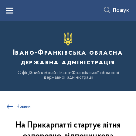
до
основного
Пошук
вмісту
Menu
Івано-Франківська обласна
державна адміністрація
Офіційний вебсайт Івано-Франківської обласної
державної адміністрації
Новини
На Прикарпатті стартує літня