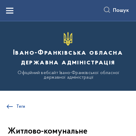
до
основного
Пошук
вмісту
Menu
Івано-Франківська обласна
державна адміністрація
Офіційний вебсайт Івано-Франківської обласної
державної адміністрації
Теги
Житлово-комунальне