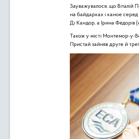
Зауважувалося, що Віталій П
на байдарках і каное серед ю
Ді Кандор, а Ірина Федорів (
Також у місті Монтемор-у-Ве
Пристай зайняв друге й трет