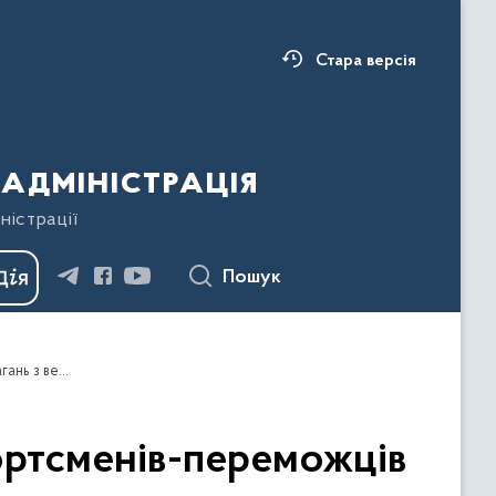
Стара версія
адміністрація
ністрації
Пошук
Світлана Онищук привітала прикарпатських спортсменів-переможців та призерів міжнародних, європейських змагань з веслування на байдарках та каное
ортсменів-переможців