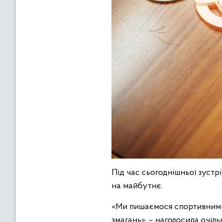
Під час сьогоднішньої зустр
на майбутнє.
«Ми пишаємося спортивними
змагань», – наголосила очіл