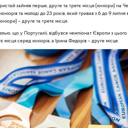
ристай зайняв перше, друге та третє місця (юніори) на Че
ніорів та молоді до 23 років, який тривав з 6 до 9 липня 
юніори) – друге та третє місця.
лью, що у Португалії, відбувся чемпіонат Європи з цього 
є місця серед юніорів, а Ірина Федорів – друге місце.