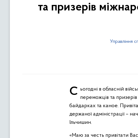
та призерів міжнар
Управління с
Сьогодні в обласній військовій адміністрації відбулося урочисте вшанування прикарпатських спортсменів-
переможців та призерів
байдарках та каное. Привіт
держаної адміністрації – нач
Ільчишин.
«Маю за честь привітати Ва