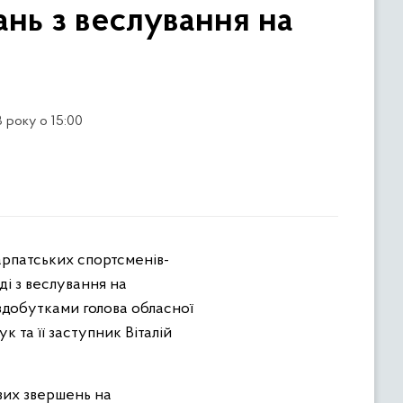
ань з веслування на
 року о 15:00
ді з веслування на
здобутками голова обласної
к та її заступник Віталій
вих звершень на