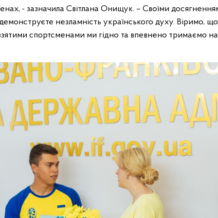
ренах, - зазначила Світлана Онищук. – Своїми досягненн
іх демонструєте незламність українського духу. Віримо, 
авзятими спортсменами ми гідно та впевнено тримаємо 