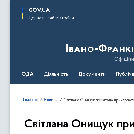
до
основного
GOV.UA
вмісту
Державні сайти України
Івано-Франкі
Офіційн
ОДА
Діяльність
Документи
Публічн
Головна
Новини
Світлана Онищук при