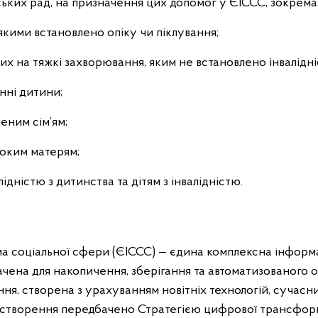
ських рад, на призначення цих допомог у ЄІССС, зокрема
якими встановлено опіку чи піклування;
их на тяжкі захворювання, яким не встановлено інвалідні
нні дитини;
еним сім’ям;
ноким матерям;
ідністю з дитинства та дітям з інвалідністю.
а соціальної сфери (ЄІССС) — єдина комплексна інформ
ачена для накопичення, зберігання та автоматизованого
ня, створена з урахуванням новітніх технологій, сучасни
Її створення передбачено Стратегією цифрової трансформ