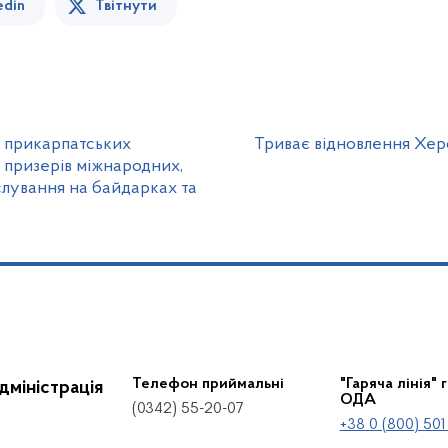
edin
Твітнути
а прикарпатських
Триває відновлення Хе
 призерів міжнародних,
слування на байдарках та
Телефон приймальні
"Гаряча лінія" 
дміністрація
ОДА
(0342) 55-20-07
+38 0 (800) 501