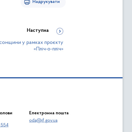
Надрукувати
Наступна
рсонщини у рамках проєкту
«Пліч-о-пліч»
голови
Електронна пошта
oda@if.gov.ua
 554