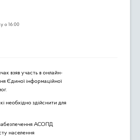
у о 16:00
ня Єдиної інформаційної
ог.
які необхідно здійснити для
о забезпечення АСОПД
исту населення