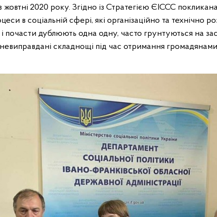
 жовтні 2020 року. Згідно із Стратегією ЄІССС покликана
оцеси в соціальній сфері, які організаційно та технічно ро
 почасти дублюють одна одну, часто грунтуються на заст
евиправдані складнощі під час отримання громадянами р