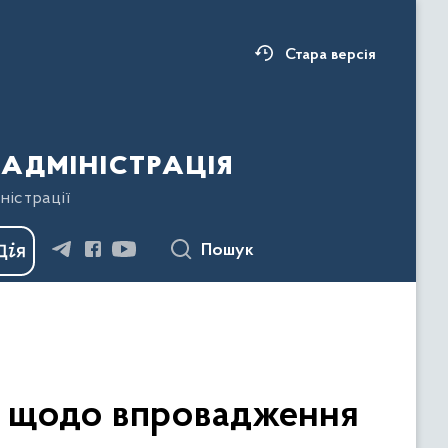
Стара версія
адміністрація
ністрації
Пошук
і щодо впровадження