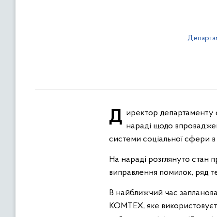
Департам
Директор департаменту соціальної політики облдержадміністрації Володимир Лемчак взяв участь в онлайн-
нараді щодо впровадже
системи соціальної сфери в 
На нараді розглянуто стан п
виправлення помилок, ряд т
В найближчий час запланов
КОМТЕХ, яке використовуєть