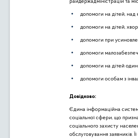
райдержадміністрацій та мі
допомоги на дітей, над 
допомоги на дітей, хвор
допомоги при усиновле
допомоги малозабезпеч
допомоги на дітей оди
допомоги особам з інвал
Довідково:
Єдина інформаційна систем
соціальної сфери, що призн
соціального захисту населен
обслуговування заявників. 