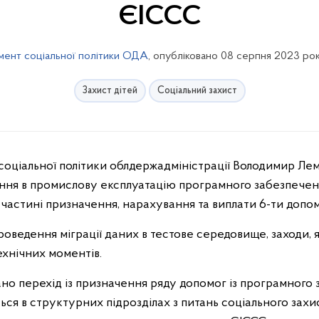
ЄІССС
ент соціальної політики ОДА
, опубліковано 08 серпня 2023 рок
Захист дітей
Соціальний захист
ння в промислову експлуатацію програмного забезпечен
частині призначення, нарахування та виплати 6-ти допом
роведення міграції даних в тестове середовище, заходи, 
ехнічних моментів.
ано перехід із призначення ряду допомог із програмног
ся в структурних підрозділах з питань соціального зах