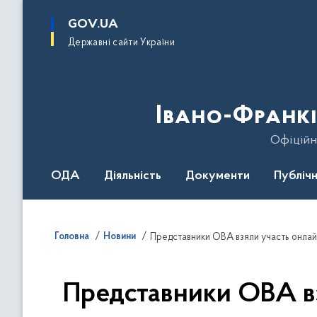
до
основного
GOV.UA
вмісту
Державні сайти України
Івано-Франкі
Офіційн
ОДА
Діяльність
Документи
Публічн
Головна
Новини
Представники ОВА взяли участь онла
Представники ОВА в