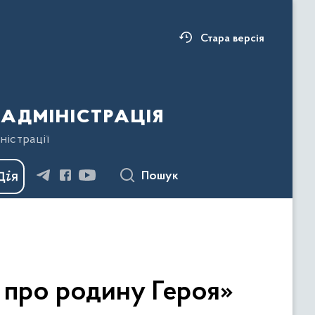
Стара версія
адміністрація
ністрації
Пошук
а про родину Героя»