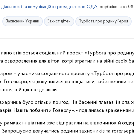
 діяльності та комунікацій з громадськістю ОДА
, опубліковано 08
Захисники України
Захист дітей
Турбота про родину Героя
а оздоровлення для діток, котрі втратили на війні своїх ба
ахаром – учасники соціального проєкту «Турбота про ро
. Готельєри, які долучилися до ініціативи, забезпечили 
ння, а й цікаве дозвілля.
арчика було стільки пригод... І в басейні плавав, і в спа
аврів. Навіть побачити Говерлу», - поділилась враженнями
у рамках ініціативи вже відправили на відпочинок й оздо
. Запрошуємо долучатись родини захисників та готельєрів