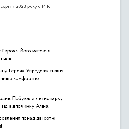
 серпня 2023 року о 14:16
тьків.
дину Героя». Упродовж тижня
не лише комфортне
 ходив. Побували в етнопарку
 від відпочинку Аліна.
ровлення понад дві сотні
!