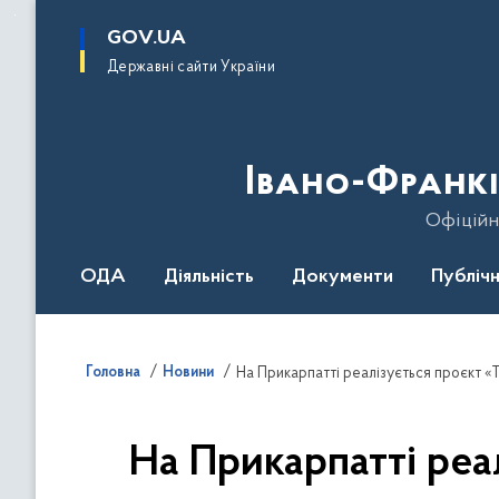
до
основного
GOV.UA
вмісту
Державні сайти України
Івано-Франкі
Офіційн
ОДА
Діяльність
Документи
Публічн
Головна
Новини
На Прикарпатті реалізується проєкт «
На Прикарпатті реа