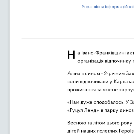
Управління інформаційної
На Івано-Франківщині активно втілюється соціальний проєкт «Турбота про родину Героя». Його метою є
організація відпочинку т
Аліна з сином - 2-річним З
вони відпочивали у Карпатах
проживання та якісне харчува
«Нам дуже сподобалось. У Зах
«Гуцул Ленд», в парку диноз
Весною та літом цього року 
дітей наших полеглих Героїв