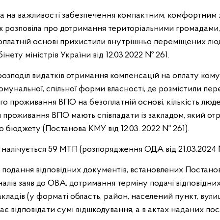
а на важливості забезпечення компактним, комфортним
ж розповіла про дотримання територіальними громадами,
оплатній основі прихистили внутрішньо переміщених лю
нету міністрів України від 12.03.2022 № 261.
розподіл видатків отримання компенсацій на оплату кому
омунальної, спільної форми власності, де розмістили пер
го проживання ВПО на безоплатній основі, кількість люде
 проживання ВПО мають співпадати із закладом, який от
 бюджету (Постанова КМУ від 12.03. 2022 № 261).
 налічується 59 МТП (розпорядження ОДА від 21.03.2024 
ь подання відповідних документів, встановлених Постано
алів заяв до ОВА, дотримання терміну подачі відповідних 
ладів (у форматі область, район, населений пункт, вулиц
ає відповідати сумі відшкодування, а в актах наданих п