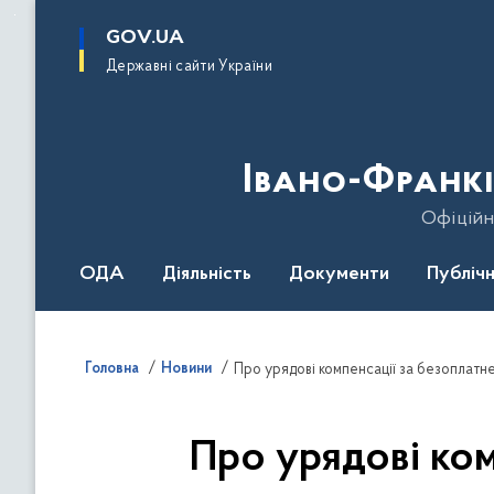
до
основного
GOV.UA
вмісту
Державні сайти України
Івано-Франкі
Офіційн
ОДА
Діяльність
Документи
Публічн
Головна
Новини
Про урядові компенсації за безоплат
Про урядові ко