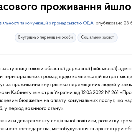
асового проживання йшло
діяльності та комунікацій з громадськістю ОДА
, опубліковано 28
Внутрішньо переміщені особи
Соціальний захист
 заступниці голови обласної державної (військової) адмі
ми територіальних громад щодо компенсацій витрат місц
уг за проживання внутрішньо переміщених людей у закла
нови Кабінету міністрів України від 12.03.2022 № 261 «П
ісцевим бюджетам на оплату комунальних послуг, що на
, у період воєнного стану».
тавники департаменту соціальної політики, розвитку гром
льного господарства, містобудування та архітектури обл