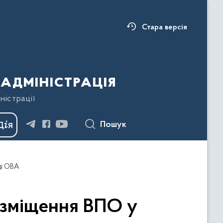
Стара версія
адміністрація
ністрації
Пошук
ді ОВА
озміщення ВПО у