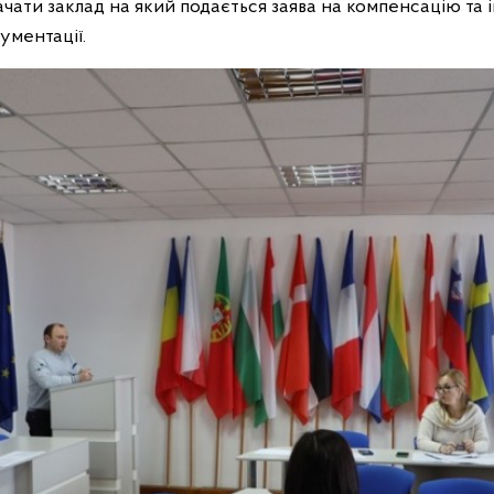
чати заклад на який подається заява на компенсацію та 
ументації.