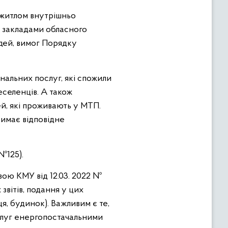
 житлом внутрішньо
 закладами обласного
дей, вимог Порядку
нальних послуг, які спожили
еселенців. А також
й, які проживають у МТП.
римає відповідне
№125).
вою КМУ від 12.03. 2022 №
звітів, подання у цих
я, будинок). Важливим є те,
ослуг енергопостачальними