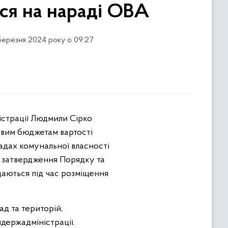
ся на нараді ОВА
 березня 2024 року о 09:27
ністрації Людмили Сірко
евим бюджетам вартості
дах комунальної власності
ро затвердження Порядку та
даються під час розміщення
ад та територій,
держадміністрації.