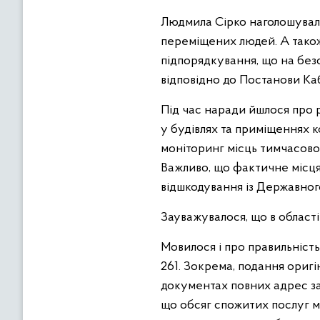
Людмила Сірко наголошувал
переміщених людей. А тако
підпорядкування, що на без
відповідно до Постанови Кабі
Під час наради йшлося про 
у будівлях та приміщеннях к
моніторинг місць тимчасово
Важливо, що фактичне місця
відшкодування із Державного
Зауважувалося, що в області
Мовилося і про правильніст
261. Зокрема, подання оригін
документах повних адрес зак
що обсяг спожитих послуг м