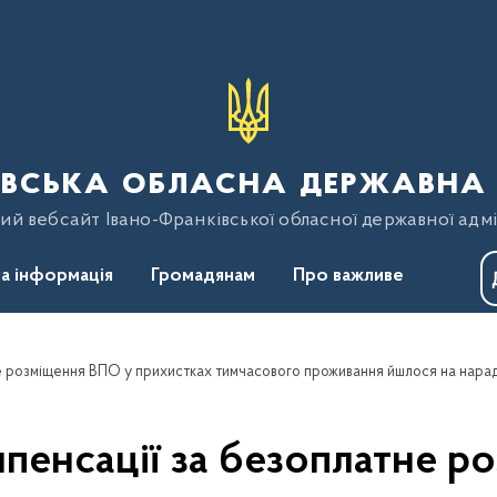
вська обласна державна 
ий вебсайт Івано-Франківської обласної державної адмі
а інформація
Громадянам
Про важливе
не розміщення ВПО у прихистках тимчасового проживання йшлося на нара
мпенсації за безоплатне р