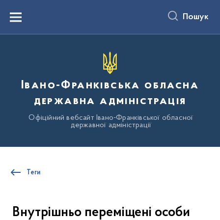
до
основного
Пошук
вмісту
Menu
Івано-Франківська обласна
державна адміністрація
Офіційний вебсайт Івано-Франківської обласної
державної адміністрації
Теги
Внутрішньо переміщені особи